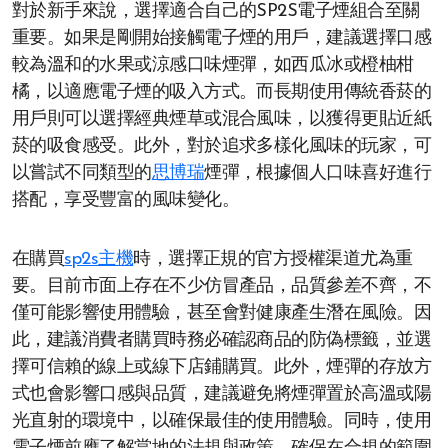
對於新手來說，選擇適合自己的SP2S電子煙組合至關
重要。如果是剛開始接觸電子煙的用戶，建議選擇口感
較為溫和的水果或涼感口味煙彈，如西瓜冰或橙柚柑
橘，以適應電子煙的吸入方式。而長期使用傳統香菸的
用戶則可以選擇經典煙草或混合風味，以獲得更貼近紙
菸的吸食感受。此外，對於追求多樣化風味的玩家，可
以嘗試不同類型的
思博瑞
煙彈，根據個人口味喜好進行
搭配，享受豐富的風味變化。
在購買
sp2s主機
時，選擇正規的官方授權渠道尤為重
要。目前市面上存在不少仿冒產品，品質參差不齊，不
僅可能影響使用體驗，甚至會對健康產生潛在風險。因
此，建議消費者購買時務必確認商品的防偽標籤，並選
擇可信賴的線上或線下店鋪購買。此外，煙彈的存放方
式也會影響口感與品質，建議避免將煙彈置於高溫或陽
光直射的環境中，以確保最佳的使用體驗。同時，使用