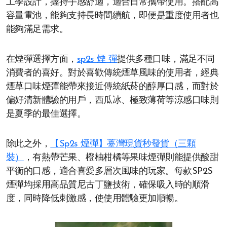
工學設計，握持手感舒適，適合日常攜帶使用。搭配高
容量電池，能夠支持長時間續航，即便是重度使用者也
能夠滿足需求。
在煙彈選擇方面，
sp2s 煙 彈​
提供多種口味，滿足不同
消費者的喜好。對於喜歡傳統煙草風味的使用者，經典
煙草口味煙彈能帶來接近傳統紙菸的醇厚口感，而對於
偏好清新體驗的用戶，西瓜冰、極致薄荷等涼感口味則
是夏季的最佳選擇。
除此之外，
【Sp2s 煙彈】薹灣現貨秒發貨（三顆
裝）
，有熱帶芒果、橙柚柑橘等果味煙彈則能提供酸甜
平衡的口感，適合喜愛多層次風味的玩家。每款SP2S
煙彈均採用高品質尼古丁鹽技術，確保吸入時的順滑
度，同時降低刺激感，使使用體驗更加順暢。