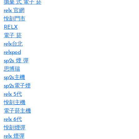
拋棄 式 電子 菸​
relx 官網
悅刻門市
RELX
電子 菸
relx台北
relxpod
sp2s 煙 彈
思博瑞
sp2s主機
sp2s電子煙
relx 5代
悅刻主機
電子菸主機
relx 6代
悅刻煙彈
relx 煙彈