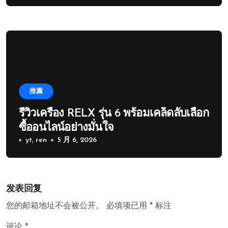
推薦
รีวิวเครื่อง RELX รุ่น 6 พร้อมเคล็ดลับเลือก
ซื้ออนไลน์อย่างมั่นใจ
yt, ren
5 月 6, 2026
发表回复
您的邮箱地址不会被公开。
必填项已用
*
标注
评论
*