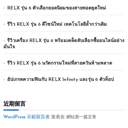
RELX รุ่น 6 ตัวเลือกยอดนิยมของสายพอตยุคใหม่
รีวิว RELX รุ่น 6 ดีไซน์ใหม่ เทคโนโลยีล้ำกว่าเดิม
รีวิวเครื่อง RELX รุ่น 6 พร้อมเคล็ดลับเลือกซื้ออนไลน์อย่าง
มั่นใจ
รีวิว RELX รุ่น 6 นวัตกรรมใหม่ที่สายควันห้ามพลาด
อัปเกรดความฟินกับ RELX Infinity และรุ่น 6 ตัวท็อป
近期留言
WordPress 示範留言者
发表在
網站第一篇文章