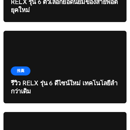
RELX รุ่น 6 ตัวเลือกยอดนิยมของสายพอต
ยุคใหม่
推薦
รีวิว RELX รุ่น 6 ดีไซน์ใหม่ เทคโนโลยีล้ำ
กว่าเดิม