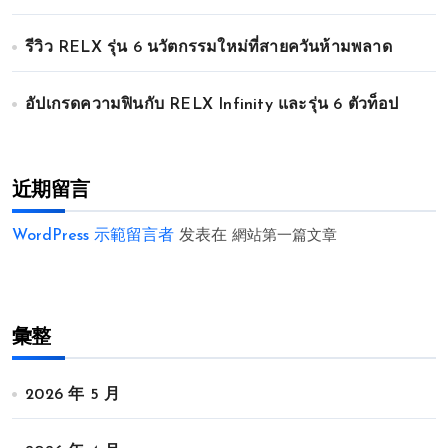
รีวิว RELX รุ่น 6 นวัตกรรมใหม่ที่สายควันห้ามพลาด
อัปเกรดความฟินกับ RELX Infinity และรุ่น 6 ตัวท็อป
近期留言
WordPress 示範留言者
发表在
網站第一篇文章
彙整
2026 年 5 月