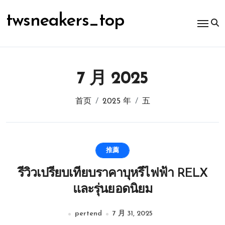
跳
转
twsneakers_top
到
内
容
7 月 2025
首页
2025 年
五
推薦
รีวิวเปรียบเทียบราคาบุหรี่ไฟฟ้า RELX
และรุ่นยอดนิยม
pertend
7 月 31, 2025