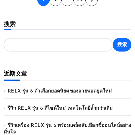
文
章
搜索
分
页
搜索
近期文章
RELX รุ่น 6 ตัวเลือกยอดนิยมของสายพอตยุคใหม่
รีวิว RELX รุ่น 6 ดีไซน์ใหม่ เทคโนโลยีล้ำกว่าเดิม
รีวิวเครื่อง RELX รุ่น 6 พร้อมเคล็ดลับเลือกซื้ออนไลน์อย่าง
มั่นใจ