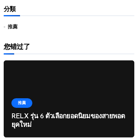
分類
推薦
您错过了
推薦
RELX รุ่น 6 ตัวเลือกยอดนิยมของสายพอต
ยุคใหม่