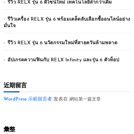
รีวิว RELX รุ่น 6 ดีไซน์ใหม่ เทคโนโลยีล้ำกว่าเดิม
รีวิวเครื่อง RELX รุ่น 6 พร้อมเคล็ดลับเลือกซื้ออนไลน์อย่าง
มั่นใจ
รีวิว RELX รุ่น 6 นวัตกรรมใหม่ที่สายควันห้ามพลาด
อัปเกรดความฟินกับ RELX Infinity และรุ่น 6 ตัวท็อป
近期留言
WordPress 示範留言者
发表在
網站第一篇文章
彙整