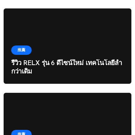
推薦
รีวิว RELX รุ่น 6 ดีไซน์ใหม่ เทคโนโลยีล้ำ
กว่าเดิม
推薦