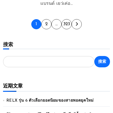
แบรนด์ เยว่เค่อ...
文
1
2
…
323
章
搜索
分
页
搜索
近期文章
RELX รุ่น 6 ตัวเลือกยอดนิยมของสายพอตยุคใหม่