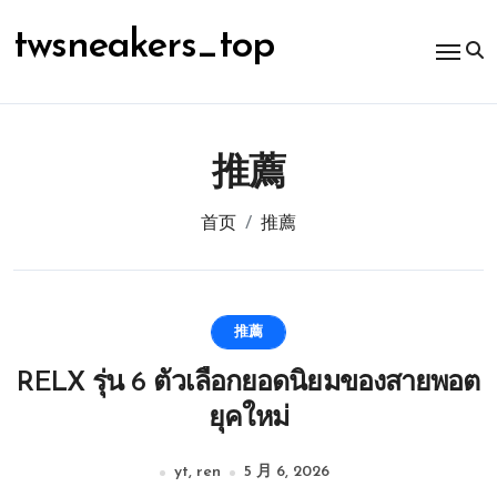
跳
转
twsneakers_top
到
内
容
推薦
首页
推薦
推薦
RELX รุ่น 6 ตัวเลือกยอดนิยมของสายพอต
ยุคใหม่
yt, ren
5 月 6, 2026