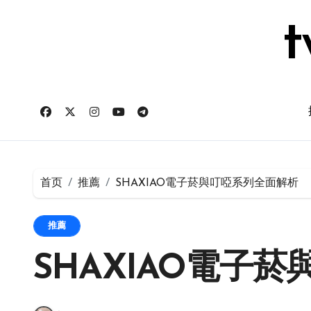
跳
转
t
到
内
容
首页
推薦
SHAXIAO電子菸與叮啞系列全面解析
推薦
SHAXIAO電子