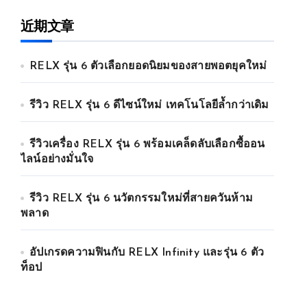
近期文章
RELX รุ่น 6 ตัวเลือกยอดนิยมของสายพอตยุคใหม่
รีวิว RELX รุ่น 6 ดีไซน์ใหม่ เทคโนโลยีล้ำกว่าเดิม
รีวิวเครื่อง RELX รุ่น 6 พร้อมเคล็ดลับเลือกซื้ออน
ไลน์อย่างมั่นใจ
รีวิว RELX รุ่น 6 นวัตกรรมใหม่ที่สายควันห้าม
พลาด
อัปเกรดความฟินกับ RELX Infinity และรุ่น 6 ตัว
ท็อป