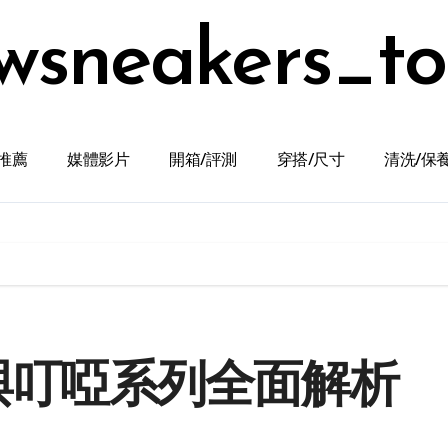
wsneakers_t
推薦
媒體影片
開箱/評測
穿搭/尺寸
清洗/保
菸與叮啞系列全面解析