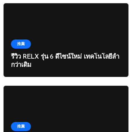
推薦
รีวิว RELX รุ่น 6 ดีไซน์ใหม่ เทคโนโลยีล้ำ
กว่าเดิม
推薦