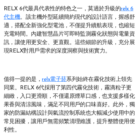
RELX 6代最具代表性的特色之一，莫過於升級的
relx 6
代主機
。該主機外型延續簡約現代的設計語言，握感舒
適，搭配全新強化型電池，不僅提升續航表現，也縮短
充電時間。內建智慧晶片可即時監測霧化狀態與電量資
訊，讓使用更安全、更直觀。這些細節的升級，充分展
現RELX對用戶需求的深度洞察與技術實力。
值得一提的是，
relx電子菸
系列始終在霧化技術上領先
同業。RELX 6代採用了第四代霧化技術，霧滴粒子更
細緻，入口更滑順，不僅還原煙草口感，也支援多樣化
果香與清涼風味，滿足不同用戶的口味喜好。此外，獨
家的防漏結構設計與氣流控制系統也大幅減少使用中的
常見困擾，讓用戶無需頻繁清理維護，提升整體使用便
利性。