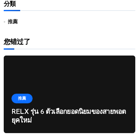
分類
推薦
您错过了
推薦
RELX รุ่น 6 ตัวเลือกยอดนิยมของสายพอต
ยุคใหม่