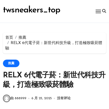
跳
转
twsneakers_top
到
内
容
首页
推薦
RELX 6代電子菸：新世代科技升級，打造極致吸菸體
驗
推薦
RELX 6代電子菸：新世代科技升
級，打造極致吸菸體驗
由 888999
6 月 25, 2025
没有评论