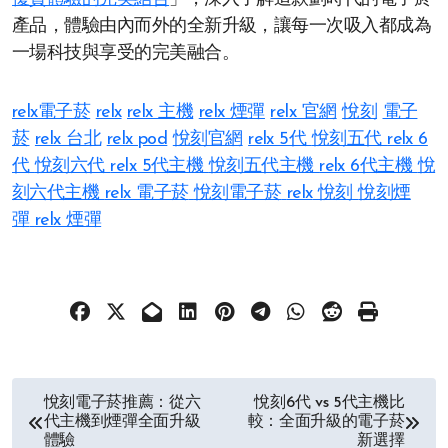
產品，體驗由內而外的全新升級，讓每一次吸入都成為
一場科技與享受的完美融合。
relx電子菸
relx
relx 主機
relx 煙彈
relx 官網
悅刻
電子
菸
relx 台北
relx pod
悅刻官網
relx 5代
悅刻五代
relx 6
代
悅刻六代
relx 5代主機
悅刻五代主機
relx 6代主機
悅
刻六代主機
relx 電子菸
悅刻電子菸
relx
悅刻
悅刻煙
彈
relx 煙彈
文
悅刻電子菸推薦：從六
悅刻6代 vs 5代主機比
代主機到煙彈全面升級
較：全面升級的電子菸
章
體驗
新選擇