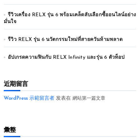
รีวิวเครื่อง RELX รุ่น 6 พร้อมเคล็ดลับเลือกซื้ออนไลน์อย่าง
มั่นใจ
รีวิว RELX รุ่น 6 นวัตกรรมใหม่ที่สายควันห้ามพลาด
อัปเกรดความฟินกับ RELX Infinity และรุ่น 6 ตัวท็อป
近期留言
WordPress 示範留言者
发表在
網站第一篇文章
彙整