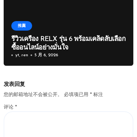
推薦
รีวิวเครื่อง RELX รุ่น 6 พร้อมเคล็ดลับเลือก
ซื้ออนไลน์อย่างมั่นใจ
yt, ren
5 月 6, 2026
发表回复
您的邮箱地址不会被公开。
必填项已用
*
标注
评论
*