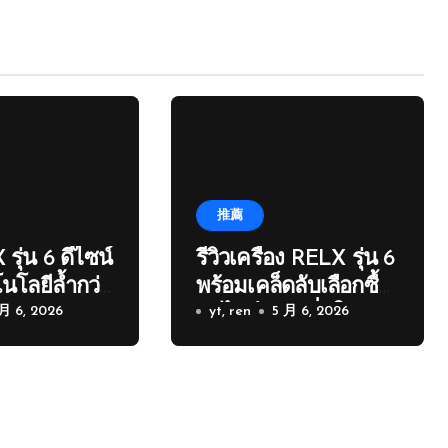
推薦
 รุ่น 6 ดีไซน์
รีวิวเครื่อง RELX รุ่น 6
นโลยีล้ำกว่า
พร้อมเคล็ดลับเลือกซื้อ
 月 6, 2026
อนไลน์อย่างมั่นใจ
yt, ren
5 月 6, 2026