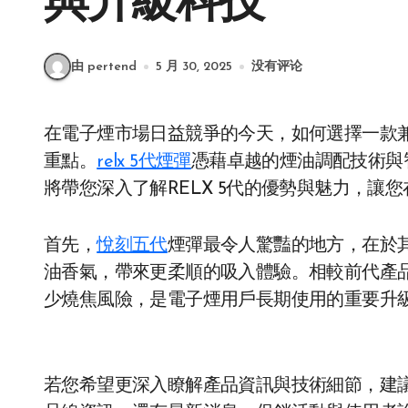
與升級科技
由 pertend
5 月 30, 2025
没有评论
在電子煙市場日益競爭的今天，如何選擇一款兼具創新技術與舒適體驗的產品成為消費者關注的
重點。
relx 5代煙彈
憑藉卓越的煙油調配技術與
將帶您深入了解RELX 5代的優勢與魅力，讓
首先，
悅刻五代
煙彈最令人驚豔的地方，在於
油香氣，帶來更柔順的吸入體驗。相較前代產
少燒焦風險，是電子煙用戶長期使用的重要升
若您希望更深入瞭解產品資訊與技術細節，建