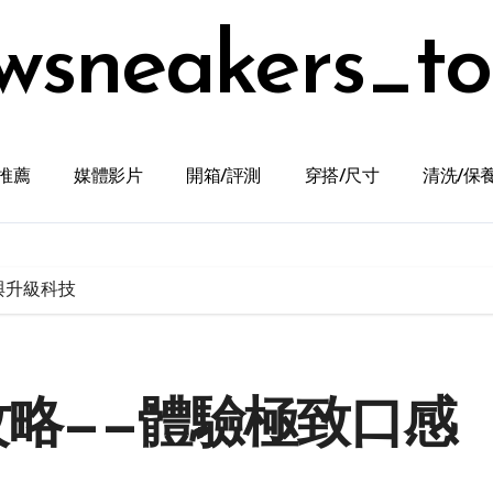
wsneakers_t
推薦
媒體影片
開箱/評測
穿搭/尺寸
清洗/保
與升級科技
全攻略——體驗極致口感