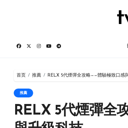
跳
转
t
到
内
容
首页
推薦
RELX 5代煙彈全攻略——體驗極致口感
推薦
RELX 5代煙彈