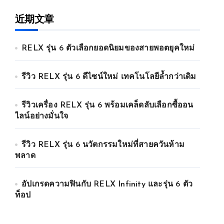
近期文章
RELX รุ่น 6 ตัวเลือกยอดนิยมของสายพอตยุคใหม่
รีวิว RELX รุ่น 6 ดีไซน์ใหม่ เทคโนโลยีล้ำกว่าเดิม
รีวิวเครื่อง RELX รุ่น 6 พร้อมเคล็ดลับเลือกซื้ออน
ไลน์อย่างมั่นใจ
รีวิว RELX รุ่น 6 นวัตกรรมใหม่ที่สายควันห้าม
พลาด
อัปเกรดความฟินกับ RELX Infinity และรุ่น 6 ตัว
ท็อป