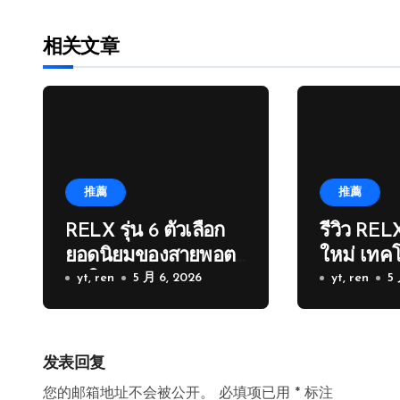
相关文章
推薦
推薦
RELX รุ่น 6 ตัวเลือก
รีวิว RELX
ยอดนิยมของสายพอต
ใหม่ เทคโ
ยุคใหม่
yt, ren
5 月 6, 2026
เดิม
yt, ren
5
发表回复
您的邮箱地址不会被公开。
必填项已用
*
标注