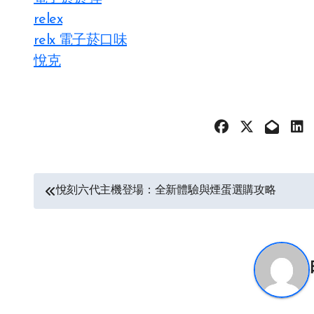
relex
relx 電子菸口味
悅克
文
悅刻六代主機登場：全新體驗與煙蛋選購攻略
章
导
航