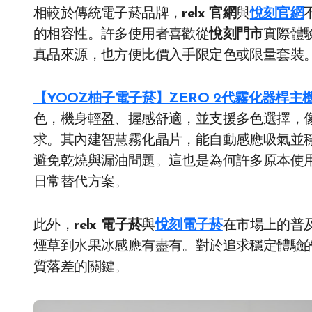
相較於傳統電子菸品牌，
relx 官網
與
悅刻官網
的相容性。許多使用者喜歡從
悅刻門市
實際體
真品來源，也方便比價入手限定色或限量套裝
【YOOZ柚子電子菸】ZERO 2代霧化器桿主
色，機身輕盈、握感舒適，並支援多色選擇，
求。其內建智慧霧化晶片，能自動感應吸氣並
避免乾燒與漏油問題。這也是為何許多原本使用 re
日常替代方案。
此外，
relx 電子菸
與
悅刻電子菸
在市場上的普
煙草到水果冰感應有盡有。對於追求穩定體驗
質落差的關鍵。