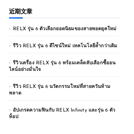
近期文章
RELX รุ่น 6 ตัวเลือกยอดนิยมของสายพอตยุคใหม่
รีวิว RELX รุ่น 6 ดีไซน์ใหม่ เทคโนโลยีล้ำกว่าเดิม
รีวิวเครื่อง RELX รุ่น 6 พร้อมเคล็ดลับเลือกซื้ออน
ไลน์อย่างมั่นใจ
รีวิว RELX รุ่น 6 นวัตกรรมใหม่ที่สายควันห้าม
พลาด
อัปเกรดความฟินกับ RELX Infinity และรุ่น 6 ตัว
ท็อป