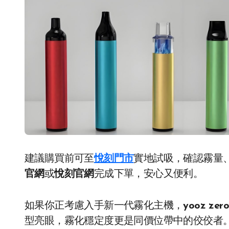
建議購買前可至
悅刻門市
實地試吸，確認霧量
官網
或
悅刻官網
完成下單，安心又便利。
如果你正考慮入手新一代霧化主機，
yooz zer
型亮眼，霧化穩定度更是同價位帶中的佼佼者