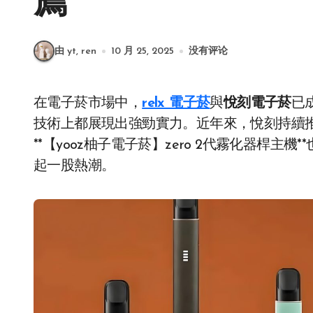
薦
由 yt, ren
10 月 25, 2025
没有评论
在電子菸市場中，
relx 電子菸
與
悅刻電子菸
已
技術上都展現出強勁實力。近年來，悅刻持續
**【yooz柚子電子菸】zero 2代霧化器桿
起一股熱潮。