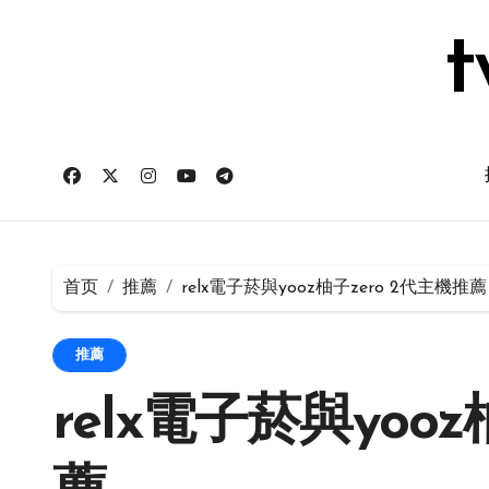
跳
转
t
到
内
容
首页
推薦
relx電子菸與yooz柚子zero 2代主機推薦
推薦
relx電子菸與yoo