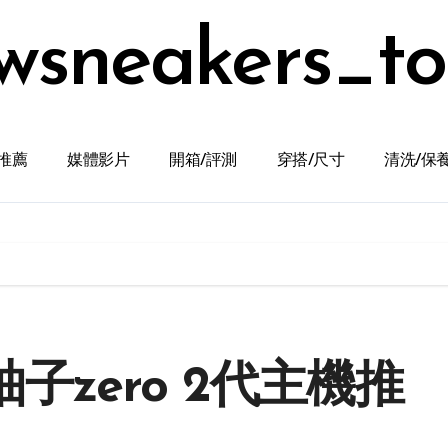
wsneakers_t
推薦
媒體影片
開箱/評測
穿搭/尺寸
清洗/保
z柚子zero 2代主機推