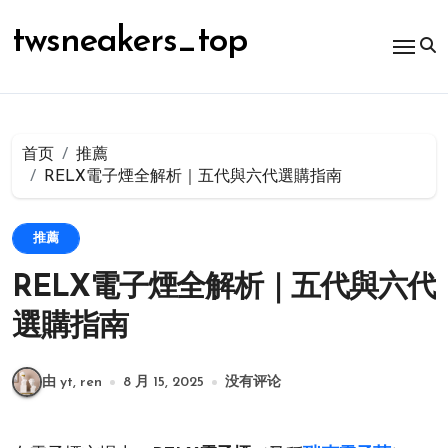
跳
转
twsneakers_top
到
内
容
首页
推薦
RELX電子煙全解析｜五代與六代選購指南
推薦
RELX電子煙全解析｜五代與六代
選購指南
由 yt, ren
8 月 15, 2025
没有评论