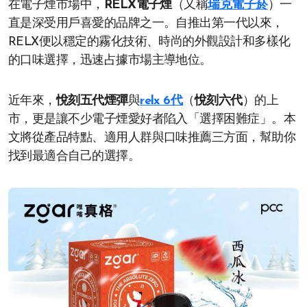
在電子煙市場中，
RELX電子煙
（又稱
瑞克電子菸
）一
直是深受用戶喜愛的品牌之一。自推出第一代以來，
RELX便以穩定的霧化技術、時尚的外觀設計和多樣化
的口味選擇，迅速占據市場主導地位。
近年來，
悅刻五代煙彈
與
relx 6代
（
悅刻六代
）的上
市，更是讓不少電子煙愛好者陷入「選擇困難症」。本
文將從產品特點、適用人群與口味推薦三方面，幫助你
找到最適合自己的選擇。