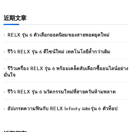
近期文章
RELX รุ่น 6 ตัวเลือกยอดนิยมของสายพอตยุคใหม่
รีวิว RELX รุ่น 6 ดีไซน์ใหม่ เทคโนโลยีล้ำกว่าเดิม
รีวิวเครื่อง RELX รุ่น 6 พร้อมเคล็ดลับเลือกซื้ออนไลน์อย่าง
มั่นใจ
รีวิว RELX รุ่น 6 นวัตกรรมใหม่ที่สายควันห้ามพลาด
อัปเกรดความฟินกับ RELX Infinity และรุ่น 6 ตัวท็อป