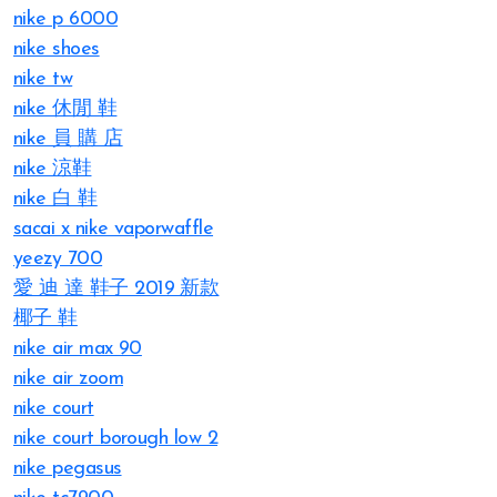
nike p 6000
nike shoes
nike tw
nike 休閒 鞋
nike 員 購 店
nike 涼鞋
nike 白 鞋
sacai x nike vaporwaffle
yeezy 700
愛 迪 達 鞋子 2019 新款
椰子 鞋
nike air max 90
nike air zoom
nike court
nike court borough low 2
nike pegasus