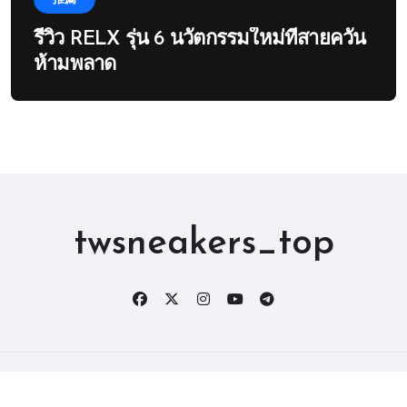
รีวิว RELX รุ่น 6 นวัตกรรมใหม่ที่สายควัน
ห้ามพลาด
twsneakers_top
版权所有2019。 保留所有权利。
|
BlogData
，由