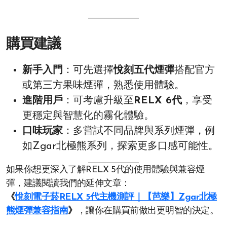
購買建議
新手入門
：可先選擇
悅刻五代煙彈
搭配官方
或第三方果味煙彈，熟悉使用體驗。
進階用戶
：可考慮升級至
RELX 6代
，享受
更穩定與智慧化的霧化體驗。
口味玩家
：多嘗試不同品牌與系列煙彈，例
如Zgar北極熊系列，探索更多口感可能性。
如果你想更深入了解RELX 5代的使用體驗與兼容煙
彈，建議閱讀我們的延伸文章：
《
悅刻電子菸RELX 5代主機測評｜【芭樂】Zgar北極
熊煙彈兼容指南
》
，讓你在購買前做出更明智的決定。