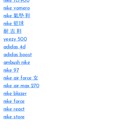
nike tc7900
nike vomero
nike 氣墊 鞋
nike 籃球
耐 吉 鞋
yeezy 500
adidas 4d
adidas boost
ambush nike
nike 97
nike air force 女
nike air max 270
nike blazer
nike force
nike react
nike store