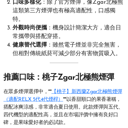
口味多樣化
：除了官方煙彈，像Zgar北極熊
這類第三方煙彈也有極高適配性，口感獨
特。
外觀時尚便攜
：機身設計簡潔大方，適合日
常攜帶與搭配穿搭。
健康替代選擇
：雖然電子煙並非完全無害，
但相對傳統紙菸可減少部分有害物質吸入。
推薦口味：桃子Zgar北極熊煙彈
在眾多煙彈選擇中，**
【桃子】新西蘭Zgar北極熊煙彈
（適配RELX 5代4代煙桿）
**以香甜順口的果香著稱，
搭配冰爽涼感，非常適合夏日使用。此款煙彈與五代、
四代機型的適配性高，並且在市場評價中擁有良好口
碑，是果味愛好者的必試款。