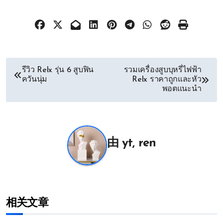
文
รีวิว Relx รุ่น 6 สูบฟิน
รวมเครื่องสูบบุหรี่ไฟฟ้า
ควันนุ่ม
Relx ราคาถูกและหัว
章
พอตแนะนำ
导
航
由
yt, ren
相关文章