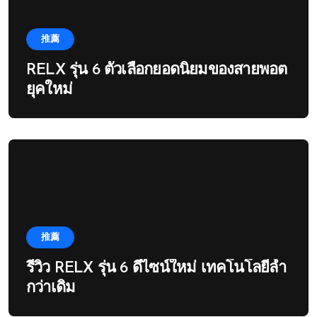
推薦
RELX รุ่น 6 ตัวเลือกยอดนิยมของสายพอต
ยุคใหม่
推薦
รีวิว RELX รุ่น 6 ดีไซน์ใหม่ เทคโนโลยีล้ำ
กว่าเดิม