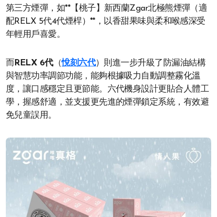
第三方煙彈，如**【桃子】新西蘭Zgar北極熊煙彈（適
配RELX 5代4代煙桿）**，以香甜果味與柔和喉感深受
年輕用戶喜愛。
而
RELX 6代
（
悅刻六代
）則進一步升級了防漏油結構
與智慧功率調節功能，能夠根據吸力自動調整霧化溫
度，讓口感穩定且更節能。六代機身設計更貼合人體工
學，握感舒適，並支援更先進的煙彈鎖定系統，有效避
免兒童誤用。