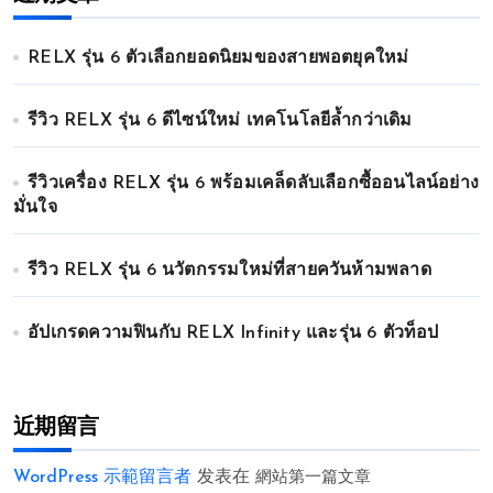
RELX รุ่น 6 ตัวเลือกยอดนิยมของสายพอตยุคใหม่
รีวิว RELX รุ่น 6 ดีไซน์ใหม่ เทคโนโลยีล้ำกว่าเดิม
รีวิวเครื่อง RELX รุ่น 6 พร้อมเคล็ดลับเลือกซื้ออนไลน์อย่าง
มั่นใจ
รีวิว RELX รุ่น 6 นวัตกรรมใหม่ที่สายควันห้ามพลาด
อัปเกรดความฟินกับ RELX Infinity และรุ่น 6 ตัวท็อป
近期留言
WordPress 示範留言者
发表在
網站第一篇文章