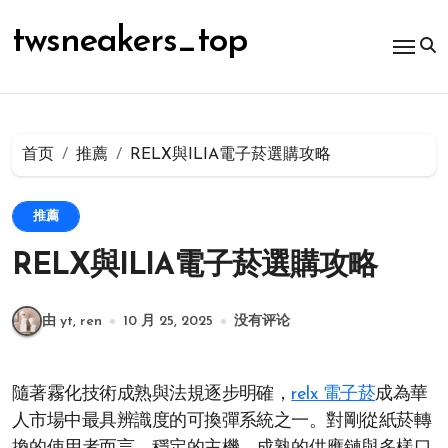
跳
转
twsneakers_top
到
内
容
首页
推薦
RELX與ILIA電子菸選購攻略
推薦
RELX與ILIA電子菸選購攻略
由 yt, ren
10 月 25, 2025
没有评论
隨著霧化技術成熟與法規逐步明確，
relx 電子菸
成為華
人市場中最具辨識度的可換彈系統之一。對剛從紙菸轉