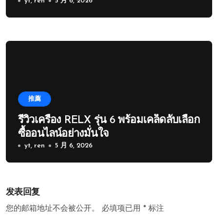
yt, ren
5 月 6, 2026
推薦
รีวิวเครื่อง RELX รุ่น 6 พร้อมเคล็ดลับเลือก
ซื้ออนไลน์อย่างมั่นใจ
yt, ren
5 月 6, 2026
发表回复
您的邮箱地址不会被公开。
必填项已用
*
标注