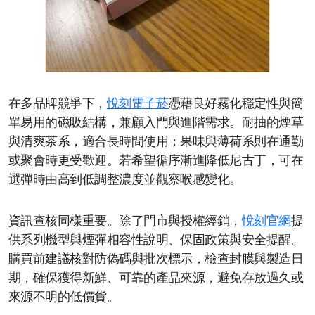
在多品牌競爭下，
悅刻電子菸
憑藉良好霧化穩定性與簡
單易用的磁吸結構，兼顧入門與進階需求。耐抽的煙草
與清爽茶系，適合長時間使用；果味與薄荷系則在通勤
或聚會時更受歡迎。若希望循序漸進降低尼古丁，可在
選彈時由高到低調整濃度並觀察喉感變化。
資訊查核同樣重要。除了門市與授權經銷，
悅刻官網
提
供系列機型與煙彈相容性說明、保固政策與安全提醒。
購買前建議核對防偽碼與批次標示，檢查封膜與製造日
期，確保獲得新鮮、可靠的產品來源，避免存放過久或
來源不明的低價貨。