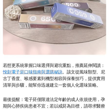
若想更系統掌握口味選擇與避坑重點，推薦延伸閱讀：
悅刻電子菸口味指南與選購秘訣
。該文從風味類型、尼
古丁香度、喉感要素到機型相容與保養技巧，提供實用
清單與步驟，能幫你迅速建立一套個人化選味策略。
最後提醒：電子菸僅限達法定年齡的成人依規使用，孕
期與心肺疾病患者不宜；若以戒菸為目標，請尋求醫療