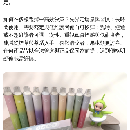
定。
如何在多樣選擇中高效決策？先界定場景與習慣：長時
間使用、需要穩定與低維護者偏向可換彈；臨時、短途
或不想維護者可選一次性。重視真實煙感與低甜度者，
建議從煙草與茶系入手；喜歡清涼者，果冰類更討喜。
任何產品皆以合法管道與正品保固為前提，遇到價格明
顯偏低需謹慎。