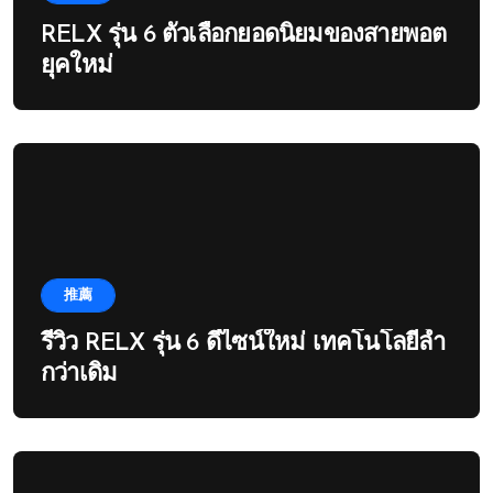
RELX รุ่น 6 ตัวเลือกยอดนิยมของสายพอต
ยุคใหม่
推薦
รีวิว RELX รุ่น 6 ดีไซน์ใหม่ เทคโนโลยีล้ำ
กว่าเดิม