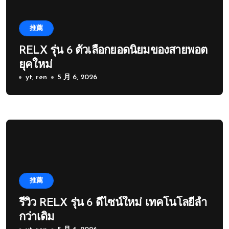
推薦
RELX รุ่น 6 ตัวเลือกยอดนิยมของสายพอต
ยุคใหม่
yt, ren
5 月 6, 2026
推薦
รีวิว RELX รุ่น 6 ดีไซน์ใหม่ เทคโนโลยีล้ำ
กว่าเดิม