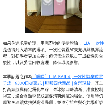
如果你追求零維護、用完即換的便捷體驗，
ILIA 一次性
是值得列入清單的選項。一次性裝置省去充填與換彈流
程，對初學者更加友善；但仍需注意尼古丁成癮性與合
規性，以及妥善回收處理，降低環境影響。
本季話題之作為
【哩啞】ILIA BAR 4 | 一次性抛棄式電
子煙 | 6500口拋棄式 | 哩啞四代新品 | 台灣現貨
。其主
打高續航與穩定霧化曲線，果冰類口味清晰、甜度控制
得宜，適合炎熱季節或需要清爽解膩的場合。使用時仍
應避免連續猛抽與高溫曝曬，並遵守航空與公共場所規