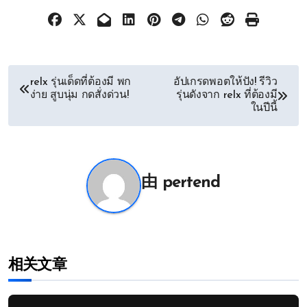
文
relx รุ่นเด็ดที่ต้องมี พก
อัปเกรดพอตให้ปัง! รีวิว
ง่าย สูบนุ่ม กดสั่งด่วน!
รุ่นดังจาก relx ที่ต้องมี
章
ในปีนี้
导
航
由
pertend
相关文章