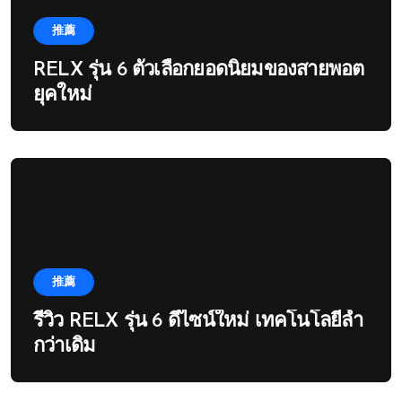
推薦
RELX รุ่น 6 ตัวเลือกยอดนิยมของสายพอต
ยุคใหม่
推薦
รีวิว RELX รุ่น 6 ดีไซน์ใหม่ เทคโนโลยีล้ำ
กว่าเดิม