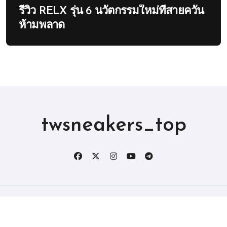
รีวิว RELX รุ่น 6 นวัตกรรมใหม่ที่สายควัน
ห้ามพลาด
twsneakers_top
版权所有2019。 保留所有权利。
|
BlogData
，由
Themeansar
。