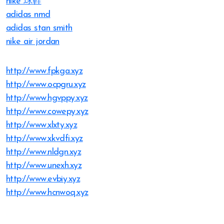
nike 球鞋
adidas nmd
adidas stan smith
nike air jordan
http://www.fpkga.xyz
http://www.ocpgru.xyz
http://www.hgvppy.xyz
http://www.cowepy.xyz
http://www.xlxty.xyz
http://www.xkvdfi.xyz
http://www.nldgn.xyz
http://www.unexh.xyz
http://www.evbiy.xyz
http://www.hcnwoq.xyz