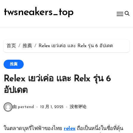
跳
转
twsneakers_top
到
内
容
首页
推薦
Relex เยว่เค่อ และ Relx รุ่น 6 อัปเดต
推薦
Relex เยว่เค่อ และ Relx รุ่น 6
อัปเดต
由 pertend
12 月 1, 2025
没有评论
ในตลาดบุหรี่ไฟฟ้าของไทย
relex
ถือเป็นหนึ่งในชื่อที่คุ้น