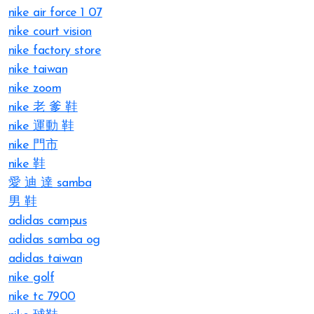
nike air force 1 07
nike court vision
nike factory store
nike taiwan
nike zoom
nike 老 爹 鞋
nike 運動 鞋
nike 門市
nike 鞋
愛 迪 達 samba
男 鞋
adidas campus
adidas samba og
adidas taiwan
nike golf
nike tc 7900