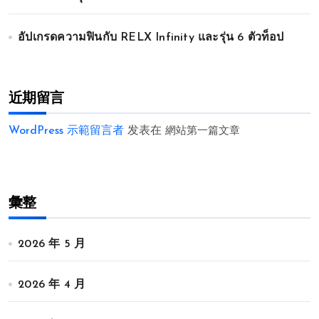
อัปเกรดความฟินกับ RELX Infinity และรุ่น 6 ตัวท็อป
近期留言
WordPress 示範留言者
发表在
網站第一篇文章
彙整
2026 年 5 月
2026 年 4 月