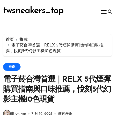
跳
转
twsneakers_top
到
内
容
首页
推薦
電子菸台灣首選｜RELX 5代煙彈購買指南與口味推
薦，悅刻5代幻影主機10色現貨
推薦
電子菸台灣首選｜RELX 5代煙彈
購買指南與口味推薦，悅刻5代幻
影主機10色現貨
由 yt, ren
7 月 19, 2025
没有评论