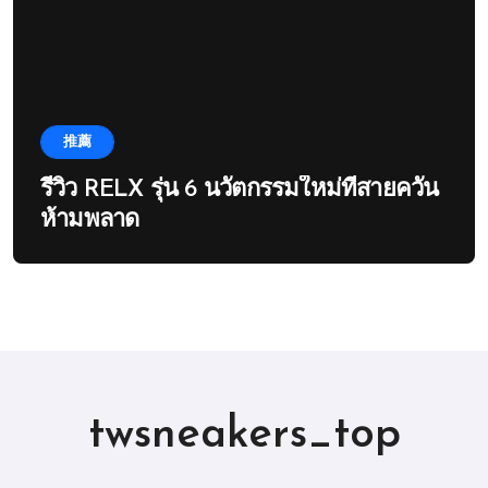
推薦
รีวิว RELX รุ่น 6 นวัตกรรมใหม่ที่สายควัน
ห้ามพลาด
twsneakers_top