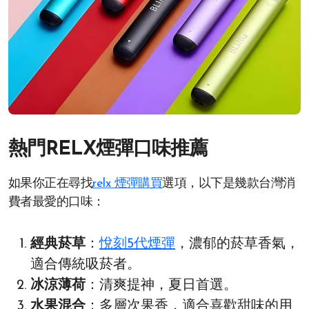
熱門RELX煙彈口味推薦
如果你正在尋找
relx 煙彈購買
選項，以下是幾款台灣消
費者最愛的口味：
經典菸草
：
悅刻5代煙彈
，濃郁的菸草香氣，
適合傳統吸菸者。
冰涼薄荷
：清爽提神，夏日首選。
水果混合
：多層次果香，適合喜歡甜味的用