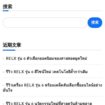
搜索
搜索
近期文章
RELX รุ่น 6 ตัวเลือกยอดนิยมของสายพอตยุคใหม่
รีวิว RELX รุ่น 6 ดีไซน์ใหม่ เทคโนโลยีล้ำกว่าเดิม
รีวิวเครื่อง RELX รุ่น 6 พร้อมเคล็ดลับเลือกซื้ออนไลน์อย่าง
มั่นใจ
รีวิว RELX รุ่น 6 นวัตกรรมใหม่ที่สายควันห้ามพลาด