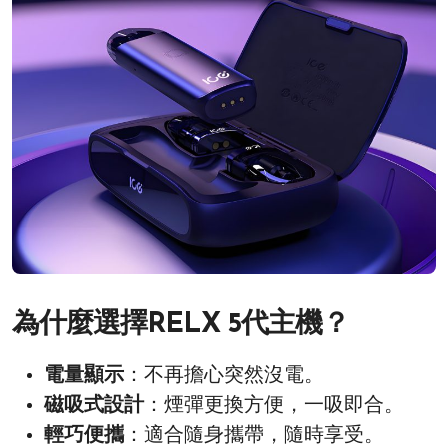
為什麼選擇RELX 5代主機？
電量顯示
：不再擔心突然沒電。
磁吸式設計
：煙彈更換方便，一吸即合。
輕巧便攜
：適合隨身攜帶，隨時享受。