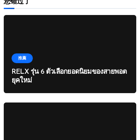
您错过了
推薦
RELX รุ่น 6 ตัวเลือกยอดนิยมของสายพอต
ยุคใหม่