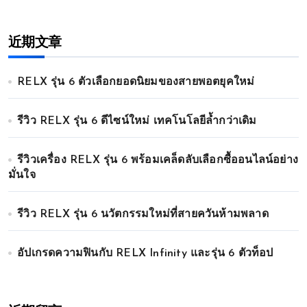
近期文章
RELX รุ่น 6 ตัวเลือกยอดนิยมของสายพอตยุคใหม่
รีวิว RELX รุ่น 6 ดีไซน์ใหม่ เทคโนโลยีล้ำกว่าเดิม
รีวิวเครื่อง RELX รุ่น 6 พร้อมเคล็ดลับเลือกซื้ออนไลน์อย่าง
มั่นใจ
รีวิว RELX รุ่น 6 นวัตกรรมใหม่ที่สายควันห้ามพลาด
อัปเกรดความฟินกับ RELX Infinity และรุ่น 6 ตัวท็อป