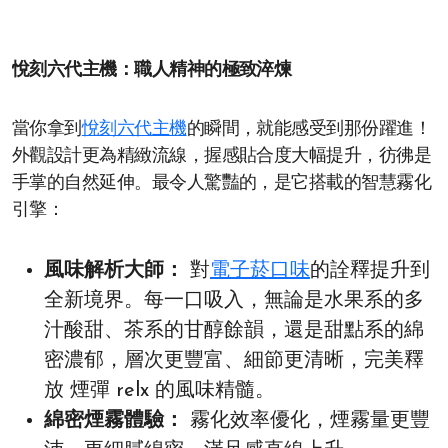
悅刻六代主機：職人精神的極致淬煉
當你拿到
悅刻六代主機
的瞬間，就能感受到那份躍進！
外觀設計更為精緻流線，握感貼合度大幅提升，彷彿是
手掌的自然延伸。最令人驚豔的，是它搭載的智慧霧化
引擎：
風味解析大師：
對
電子菸口味
的詮釋提升到
全新境界。每一口吸入，無論是水果系的多
汁酸甜、茶系的甘醇餘韻，還是甜點系的綿
密濃郁，層次更豐富、細節更清晰，完美釋
放 煙彈 relx 的風味精髓。
綿密煙霧體驗：
霧化效率優化，煙霧量更豐