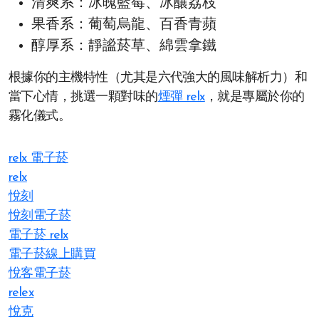
清爽系：冰魄藍莓、冰釀荔枝
果香系：葡萄烏龍、百香青蘋
醇厚系：靜謐菸草、綿雲拿鐵
根據你的主機特性（尤其是六代強大的風味解析力）和
當下心情，挑選一顆對味的
煙彈 relx
，就是專屬於你的
霧化儀式。
relx 電子菸
relx
悅刻
悅刻電子菸
電子菸 relx
電子菸線上購買
悅客電子菸
relex
悅克