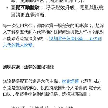
沛、更細膩綿密，滿足感直線上升。
直覺互動體驗：
呼吸燈效升級，電量與狀態
回饋更直覺清晰。
每一次使用六代，都像欣賞一場完美的風味演出。想深
入了解從五代到六代背後的技術躍進與職人堅持？絕對
不能錯過這篇深度解析：
悅刻電子菸進化論——五代到
六代的職人蛻變
。
風味探索：煙彈的無限可能
無論是搭配五代還是六代主機，
銳克煙彈
（煙彈 relx）
永遠是體驗的核心。悅刻持續推出令人驚喜的 電子菸
口味，從經典復刻到創新混搭，選擇琳瑯滿目：