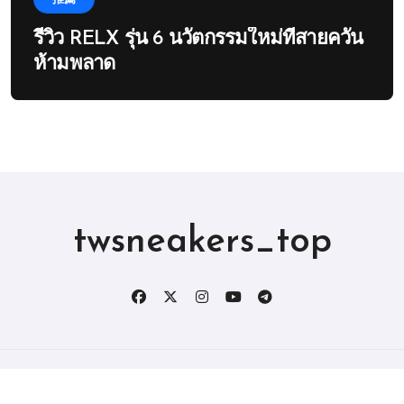
รีวิว RELX รุ่น 6 นวัตกรรมใหม่ที่สายควัน
ห้ามพลาด
twsneakers_top
版权所有2019。 保留所有权利。
|
BlogData
，由