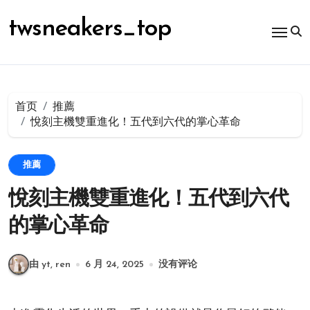
跳
转
twsneakers_top
到
内
容
首页
推薦
悅刻主機雙重進化！五代到六代的掌心革命
推薦
悅刻主機雙重進化！五代到六代
的掌心革命
由 yt, ren
6 月 24, 2025
没有评论