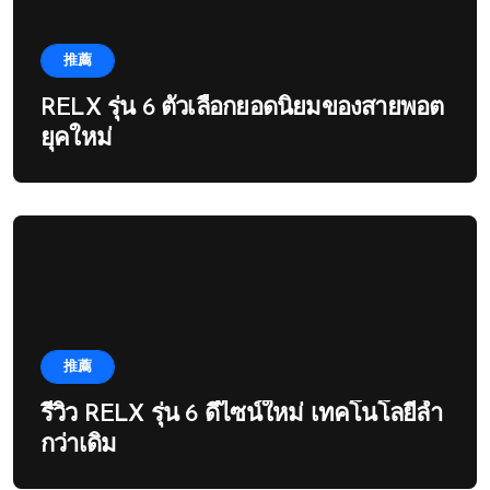
推薦
RELX รุ่น 6 ตัวเลือกยอดนิยมของสายพอต
ยุคใหม่
推薦
รีวิว RELX รุ่น 6 ดีไซน์ใหม่ เทคโนโลยีล้ำ
กว่าเดิม