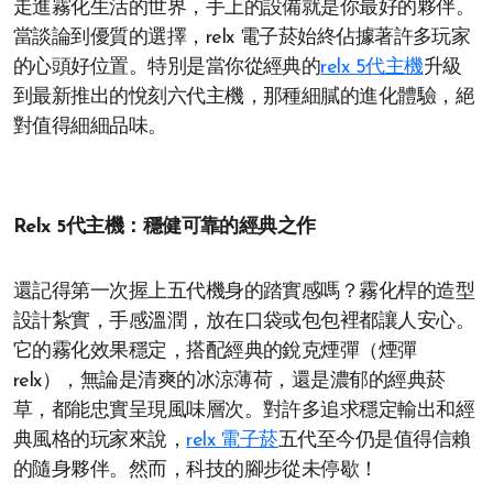
走進霧化生活的世界，手上的設備就是你最好的夥伴。
當談論到優質的選擇，relx 電子菸始終佔據著許多玩家
的心頭好位置。特別是當你從經典的
relx 5代主機
升級
到最新推出的悅刻六代主機，那種細膩的進化體驗，絕
對值得細細品味。
Relx 5代主機：穩健可靠的經典之作
還記得第一次握上五代機身的踏實感嗎？霧化桿的造型
設計紮實，手感溫潤，放在口袋或包包裡都讓人安心。
它的霧化效果穩定，搭配經典的銳克煙彈（煙彈
relx），無論是清爽的冰涼薄荷，還是濃郁的經典菸
草，都能忠實呈現風味層次。對許多追求穩定輸出和經
典風格的玩家來說，
relx 電子菸
五代至今仍是值得信賴
的隨身夥伴。然而，科技的腳步從未停歇！