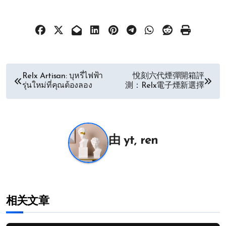
文
Relx Artisan: บุหรี่ไฟฟ้า
悅刻六代煙彈開箱評
รุ่นใหม่ที่คุณต้องลอง
測：Relx電子煙新選擇
章
导
航
由
yt, ren
相关文章