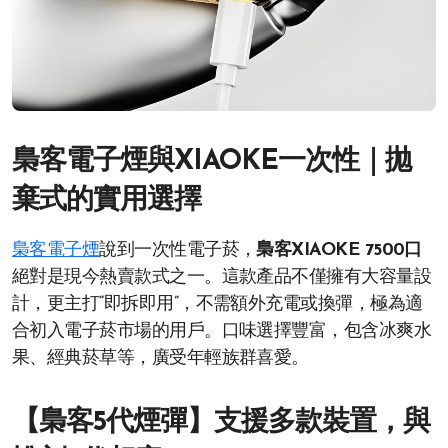
梟客電子煙與XIAOKE一次性｜拋
棄式的實用選擇
梟客電子煙
說到一次性電子菸，
梟客XIAOKE 7500口
絕對是現今熱賣款式之一。這款產品不僅擁有大容量設
計，更主打“即拆即用”，不需額外充電或換彈，極為適
合初入電子菸市場的用戶。口味選擇豐富，包含冰爽水
果、經典菸草等，廣受年輕族群喜愛。
【梟客5代煙彈】支援多款裝置，與