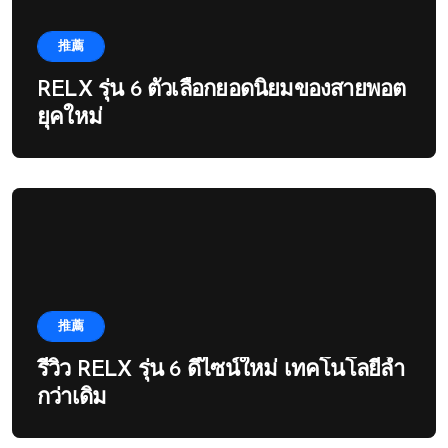
推薦
RELX รุ่น 6 ตัวเลือกยอดนิยมของสายพอต
ยุคใหม่
推薦
รีวิว RELX รุ่น 6 ดีไซน์ใหม่ เทคโนโลยีล้ำ
กว่าเดิม