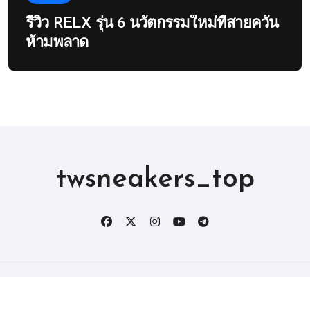
รีวิว RELX รุ่น 6 นวัตกรรมใหม่ที่สายควัน
ห้ามพลาด
twsneakers_top
版权所有2019。 保留所有权利。
|
BlogData
，由
Themeansar
。