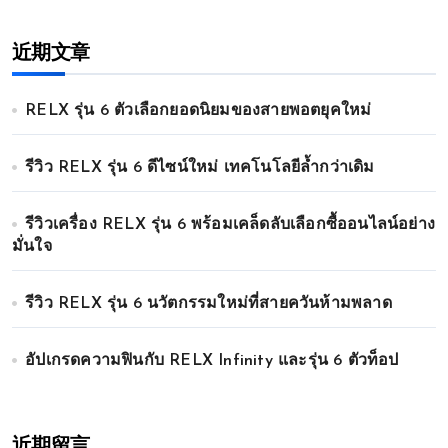
近期文章
RELX รุ่น 6 ตัวเลือกยอดนิยมของสายพอตยุคใหม่
รีวิว RELX รุ่น 6 ดีไซน์ใหม่ เทคโนโลยีล้ำกว่าเดิม
รีวิวเครื่อง RELX รุ่น 6 พร้อมเคล็ดลับเลือกซื้ออนไลน์อย่าง
มั่นใจ
รีวิว RELX รุ่น 6 นวัตกรรมใหม่ที่สายควันห้ามพลาด
อัปเกรดความฟินกับ RELX Infinity และรุ่น 6 ตัวท็อป
近期留言