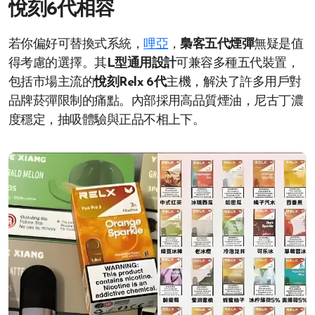
悅刻6代相容
若你偏好可替換式系統，
哩亞
，
梟客五代煙彈
無疑是值
得考慮的選擇。其
L型通用設計
可兼容多種五代裝置，
包括市場主流的
悅刻Relx 6代
主機，解決了許多用戶對
品牌菸彈限制的痛點。內部採用高品質煙油，尼古丁濃
度穩定，抽吸體驗與正品不相上下。