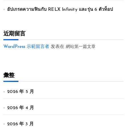
อัปเกรดความฟินกับ RELX Infinity และรุ่น 6 ตัวท็อป
近期留言
WordPress 示範留言者
发表在
網站第一篇文章
彙整
2026 年 5 月
2026 年 4 月
2026 年 3 月