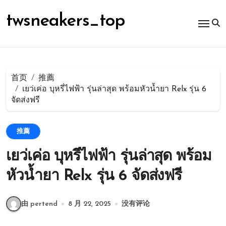
跳
转
twsneakers_top
到
内
容
首页
推薦
เยว่เค่อ บุหรี่ไฟฟ้า รุ่นล่าสุด พร้อมหัวน้ำยา Relx รุ่น 6
จัดส่งฟรี
推薦
เยว่เค่อ บุหรี่ไฟฟ้า รุ่นล่าสุด พร้อม
หัวน้ำยา Relx รุ่น 6 จัดส่งฟรี
由 pertend
8 月 22, 2025
没有评论