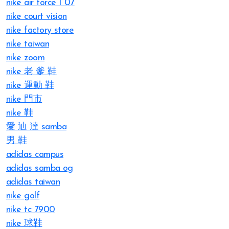
nike air force 1 07
nike court vision
nike factory store
nike taiwan
nike zoom
nike 老 爹 鞋
nike 運動 鞋
nike 門市
nike 鞋
愛 迪 達 samba
男 鞋
adidas campus
adidas samba og
adidas taiwan
nike golf
nike tc 7900
nike 球鞋