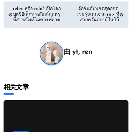
文
relex หรือ relx? เปิดโลก
จัดอันดับพอตสุดฮอต!
บุหรี่อิเล็กทรอนิกส์สุดหรู
รวมรุ่นเด่นจาก relx ที่
章
ที่สายสไตล์ไม่ควรพลาด
สายควันต้องมีในปีนี้
导
航
由
yt, ren
相关文章