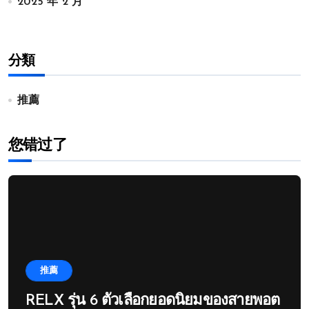
2025 年 2 月
分類
推薦
您错过了
推薦
RELX รุ่น 6 ตัวเลือกยอดนิยมของสายพอต