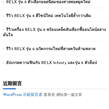
RELX รุ่น 6 ตัวเลือกยอดนิยมของสายพอตยุคใหม่
รีวิว RELX รุ่น 6 ดีไซน์ใหม่ เทคโนโลยีล้ำกว่าเดิม
รีวิวเครื่อง RELX รุ่น 6 พร้อมเคล็ดลับเลือกซื้ออนไลน์อย่าง
มั่นใจ
รีวิว RELX รุ่น 6 นวัตกรรมใหม่ที่สายควันห้ามพลาด
อัปเกรดความฟินกับ RELX Infinity และรุ่น 6 ตัวท็อป
近期留言
WordPress 示範留言者
发表在
網站第一篇文章