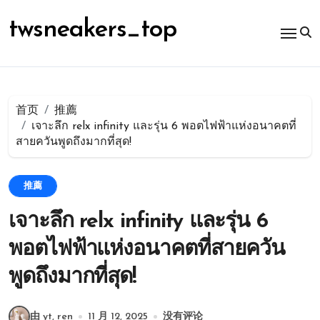
跳
转
twsneakers_top
到
内
容
首页
推薦
เจาะลึก relx infinity และรุ่น 6 พอตไฟฟ้าแห่งอนาคตที่
สายควันพูดถึงมากที่สุด!
推薦
เจาะลึก relx infinity และรุ่น 6
พอตไฟฟ้าแห่งอนาคตที่สายควัน
พูดถึงมากที่สุด!
由 yt, ren
11 月 12, 2025
没有评论