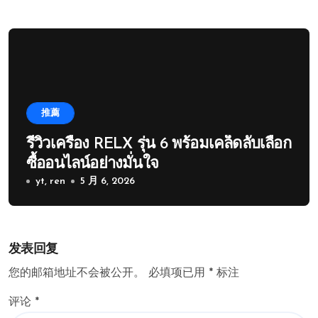
推薦
รีวิวเครื่อง RELX รุ่น 6 พร้อมเคล็ดลับเลือก
ซื้ออนไลน์อย่างมั่นใจ
yt, ren
5 月 6, 2026
发表回复
您的邮箱地址不会被公开。
必填项已用
*
标注
评论
*