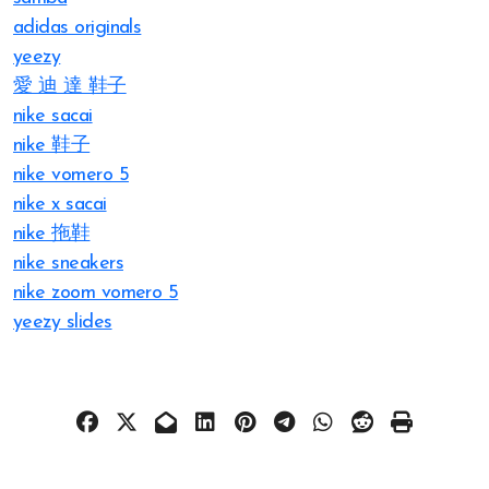
adidas originals
yeezy
愛 迪 達 鞋子
nike sacai
nike 鞋子
nike vomero 5
nike x sacai
nike 拖鞋
nike sneakers
nike zoom vomero 5
yeezy slides