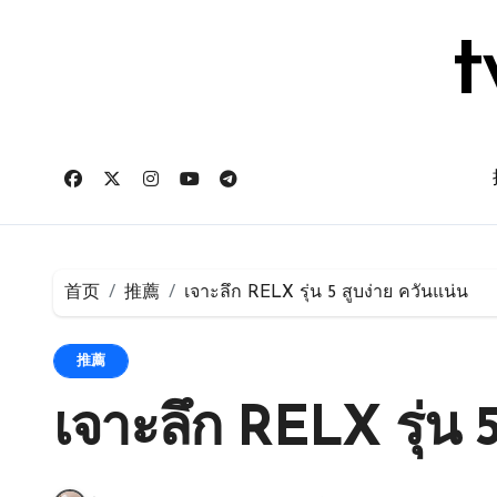
跳
转
t
到
内
容
首页
推薦
เจาะลึก RELX รุ่น 5 สูบง่าย ควันแน่น
推薦
เจาะลึก RELX รุ่น 5