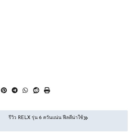
รีวิว RELX รุ่น 6 ควันแน่น ฟีลดีน่าใช้