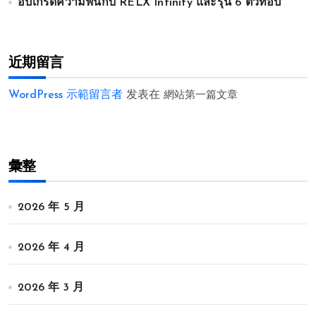
อัปเกรดความฟินกับ RELX Infinity และรุ่น 6 ตัวท็อป
近期留言
WordPress 示範留言者
发表在
網站第一篇文章
彙整
2026 年 5 月
2026 年 4 月
2026 年 3 月