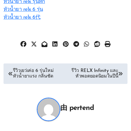
หัวน้ำยา relx รุ่นหก
หัวน้ำยา relx 6 รุ่น
หัวน้ำยา relx 6代
文
รีวิวเยว่เค่อ 6 รุ่นใหม่
รีวิว RELX Infinity และ
หัวน้ำยาแรง กลิ่นชัด
หัวพอตยอดนิยมในปีนี้
章
导
航
由
pertend