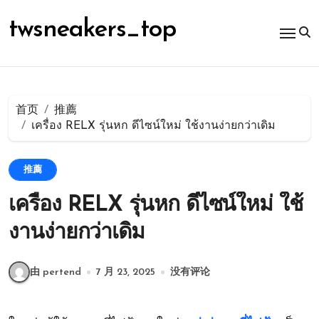
跳
转
twsneakers_top
到
内
容
首页
推薦
เครื่อง RELX รุ่นหก ดีไซน์ใหม่ ใช้งานง่ายกว่าเดิม
推薦
เครื่อง RELX รุ่นหก ดีไซน์ใหม่ ใช้
งานง่ายกว่าเดิม
由 pertend
7 月 23, 2025
没有评论