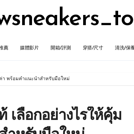
wsneakers_t
推薦
媒體影片
開箱/評測
穿搭/尺寸
清洗/保
้มค่า พร้อมคำแนะนำสำหรับมือใหม่
 เลือกอย่างไรให้คุ้ม