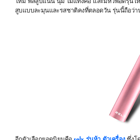
ใหม่ ฟีลสูบแน่น นุ่ม ไม่แทงคอ และมีหัวพอดรุ่นใหม
สูบแบบละมุนและรสชาติคงที่ตลอดวัน รุ่นนี้ถือว่าน
อีกตัวเลือกยอดนิยมคือ
relx รุ่นห้า ตัวเครื่อง
ซึ่งโ