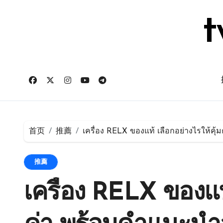
跳
转
t
到
内
容
首页
推薦
เครื่อง RELX ของแท้ เลือกอย่างไรให้คุ
推薦
เครื่อง RELX ของแท้