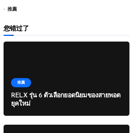
推薦
您错过了
推薦
RELX รุ่น 6 ตัวเลือกยอดนิยมของสายพอต
ยุคใหม่