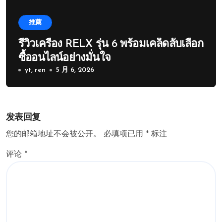
推薦
รีวิวเครื่อง RELX รุ่น 6 พร้อมเคล็ดลับเลือก
ซื้ออนไลน์อย่างมั่นใจ
yt, ren
5 月 6, 2026
发表回复
您的邮箱地址不会被公开。
必填项已用
*
标注
评论
*