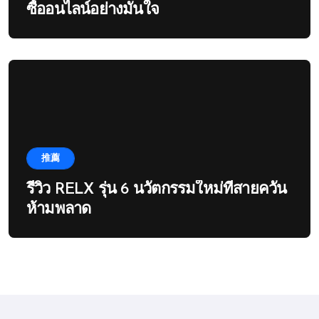
ซื้ออนไลน์อย่างมั่นใจ
推薦
รีวิว RELX รุ่น 6 นวัตกรรมใหม่ที่สายควัน
ห้ามพลาด