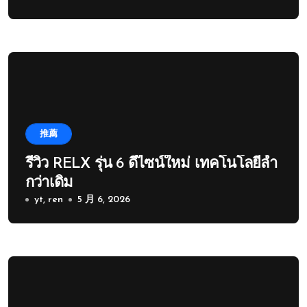
推薦
รีวิว RELX รุ่น 6 ดีไซน์ใหม่ เทคโนโลยีล้ำ
กว่าเดิม
yt, ren
5 月 6, 2026