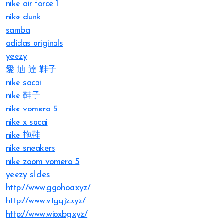
nike air force 1
nike dunk
samba
adidas originals
yeezy
愛 迪 達 鞋子
nike sacai
nike 鞋子
nike vomero 5
nike x sacai
nike 拖鞋
nike sneakers
nike zoom vomero 5
yeezy slides
http://www.ggohoa.xyz/
http://www.vtgqjz.xyz/
http://www.wioxbg.xyz/