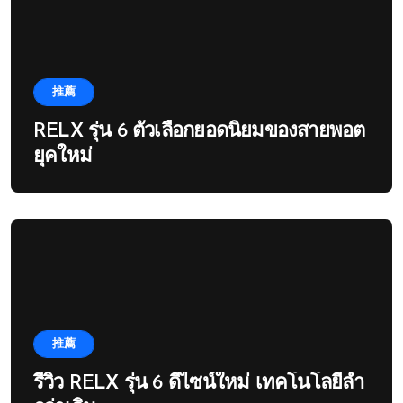
推薦
RELX รุ่น 6 ตัวเลือกยอดนิยมของสายพอต
ยุคใหม่
推薦
รีวิว RELX รุ่น 6 ดีไซน์ใหม่ เทคโนโลยีล้ำ