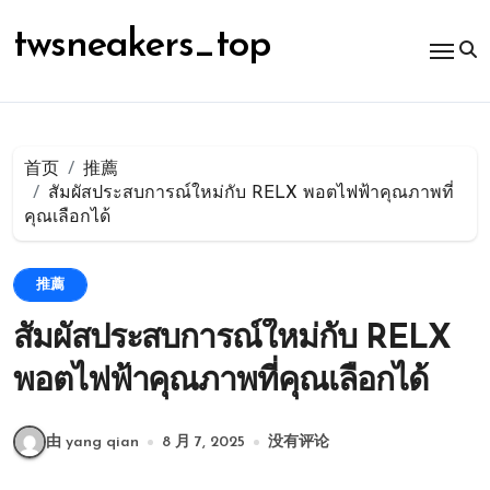
跳
转
twsneakers_top
到
内
容
首页
推薦
สัมผัสประสบการณ์ใหม่กับ RELX พอตไฟฟ้าคุณภาพที่
คุณเลือกได้
推薦
สัมผัสประสบการณ์ใหม่กับ RELX
พอตไฟฟ้าคุณภาพที่คุณเลือกได้
由 yang qian
8 月 7, 2025
没有评论