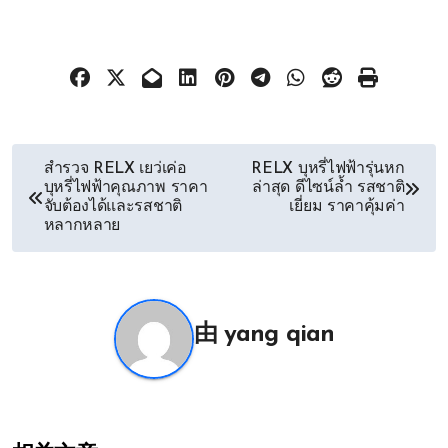
文
สำรวจ RELX เยว่เค่อ
RELX บุหรี่ไฟฟ้ารุ่นหก
บุหรี่ไฟฟ้าคุณภาพ ราคา
ล่าสุด ดีไซน์ล้ำ รสชาติ
章
จับต้องได้และรสชาติ
เยี่ยม ราคาคุ้มค่า
หลากหลาย
导
航
由
yang qian