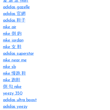
愛 迪 達 拖鞋
adidas gazelle
adidas 官網
adidas 鞋子
nike air
nike 倒 鉤
nike jordan
nike 女 鞋
adidas superstar
nike near me
nike sb
nike 慢跑 鞋
nike 跑鞋
倒 勾 nike
yeezy 350
adidas ultra boost
adidas yeezy