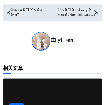
文
หัวพอด RELX 5 คุ้ม
รีวิว RELX Infinity Plus
ไหม?
และหัวพอตกลิ่นแนะนำ
章
导
航
由
yt, ren
相关文章