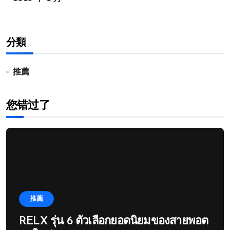
分類
推薦
您错过了
推薦
RELX รุ่น 6 ตัวเลือกยอดนิยมของสายพอต