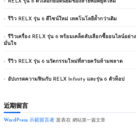
RELX รุ่น 6 ตัวเลือกยอดนิยมของสายพอตยุคใหม่
รีวิว RELX รุ่น 6 ดีไซน์ใหม่ เทคโนโลยีล้ำกว่าเดิม
รีวิวเครื่อง RELX รุ่น 6 พร้อมเคล็ดลับเลือกซื้ออนไลน์อย่าง
มั่นใจ
รีวิว RELX รุ่น 6 นวัตกรรมใหม่ที่สายควันห้ามพลาด
อัปเกรดความฟินกับ RELX Infinity และรุ่น 6 ตัวท็อป
近期留言
WordPress 示範留言者
发表在
網站第一篇文章