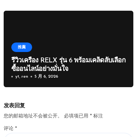
推薦
รีวิวเครื่อง RELX รุ่น 6 พร้อมเคล็ดลับเลือก
ซื้ออนไลน์อย่างมั่นใจ
yt, ren
5 月 6, 2026
发表回复
您的邮箱地址不会被公开。
必填项已用
*
标注
评论
*