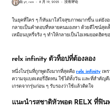
由 yt, ren
8 月 19, 2025
没有评论
ในยุคที่ใคร ๆ ก็หันมาใส่ใจสุขภาพมากขึ้น แต่ยัง
กลายเป็นคำตอบที่หลายคนมองหา ด้วยดีไซน์สุดล้ำ
เหมือนบุหรี่จริง ๆ ทำให้กลายเป็นไอเทมยอดฮิตข
relx infinity ตัวท็อปที่ต้องลอง
หนึ่งในรุ่นที่ถูกพูดถึงมากที่สุดคือ
relx infinity
เพรา
ความจุแบตเตอรี่อึดทน ใช้ได้ทั้งวัน และที่สำคัญค
เกรดจากรุ่นก่อน ๆ รับรองว่าใช้แล้วติดใจ
แนะนำรสชาติหัวพอต RELX ที่ฟินท