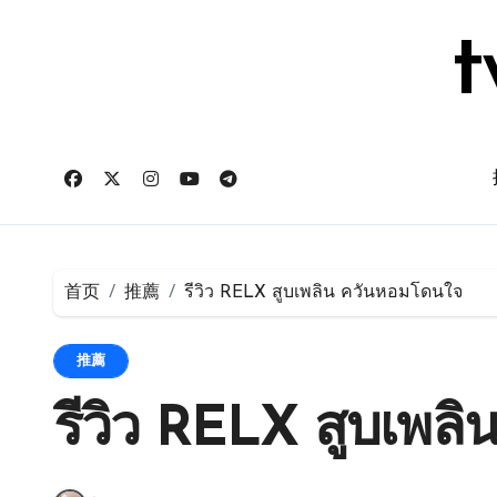
跳
转
t
到
内
容
首页
推薦
รีวิว RELX สูบเพลิน ควันหอมโดนใจ
推薦
รีวิว RELX สูบเพล