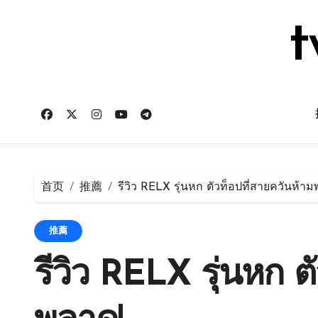
跳
转
t
到
内
容
首页
推薦
รีวิว RELX รุ่นหก ตัวท็อปที่สายควันห้า
推薦
รีวิว RELX รุ่นหก ต