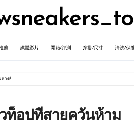
wsneakers_t
推薦
媒體影片
開箱/評測
穿搭/尺寸
清洗/保
มพลาด!
ัวท็อปที่สายควันห้าม