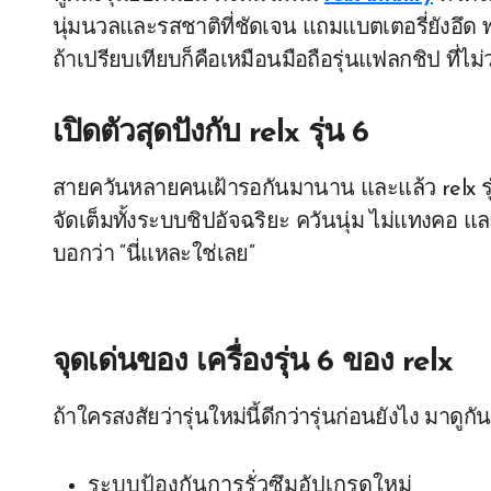
นุ่มนวลและรสชาติที่ชัดเจน แถมแบตเตอรี่ยังอึด พ
ถ้าเปรียบเทียบก็คือเหมือนมือถือรุ่นแฟลกชิป ที่ไ
เปิดตัวสุดปังกับ
relx รุ่น 6
สายควันหลายคนเฝ้ารอกันมานาน และแล้ว relx รุ่น
จัดเต็มทั้งระบบชิปอัจฉริยะ ควันนุ่ม ไม่แทงคอ แล
บอกว่า “นี่แหละใช่เลย”
จุดเด่นของ
เครื่องรุ่น 6 ของ relx
ถ้าใครสงสัยว่ารุ่นใหม่นี้ดีกว่ารุ่นก่อนยังไง มาดูกัน
ระบบป้องกันการรั่วซึมอัปเกรดใหม่