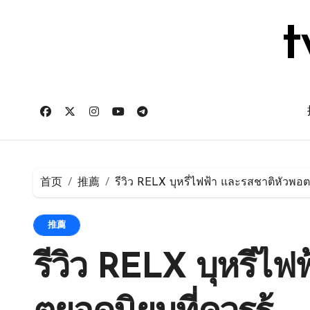
跳
转
t
到
内
容
首页
推薦
รีวิว RELX บุหรี่ไฟฟ้า และรสชาติหัวพอต
推薦
รีวิว RELX บุหรี่ไ