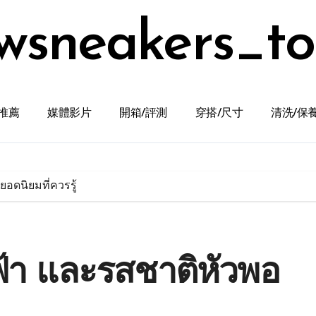
wsneakers_t
推薦
媒體影片
開箱/評測
穿搭/尺寸
清洗/保
ยอดนิยมที่ควรรู้
ฟฟ้า และรสชาติหัวพอ