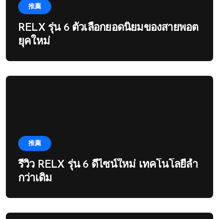
推薦
RELX รุ่น 6 ตัวเลือกยอดนิยมของสายพอต
ยุคใหม่
推薦
รีวิว RELX รุ่น 6 ดีไซน์ใหม่ เทคโนโลยีล้ำ
กว่าเดิม