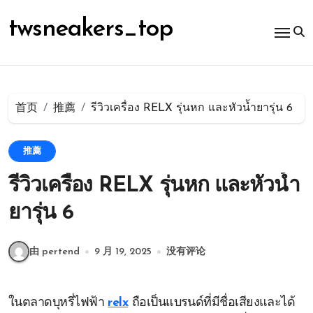
跳
转
twsneakers_top
到
内
容
首页
推薦
รีวิวเครื่อง RELX รุ่นหก และหัวน้ำยารุ่น 6
推薦
รีวิวเครื่อง RELX รุ่นหก และหัวน้ำ
ยารุ่น 6
由 pertend
9 月 19, 2025
没有评论
ในตลาดบุหรี่ไฟฟ้า
relx
ถือเป็นแบรนด์ที่มีชื่อเสียงและได้