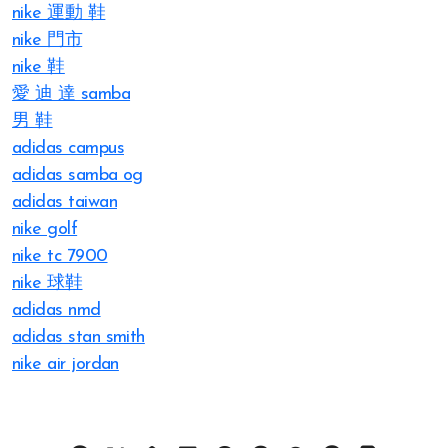
nike 運動 鞋
nike 門市
nike 鞋
愛 迪 達 samba
男 鞋
adidas campus
adidas samba og
adidas taiwan
nike golf
nike tc 7900
nike 球鞋
adidas nmd
adidas stan smith
nike air jordan