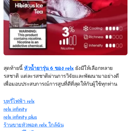
สุดท้ายนี้
หัวน้ำยารุ่น 6 ของ relx
ยังมีให้เลือกหลาย
รสชาติ แต่ละรสชาติผ่านการวิจัยและพัฒนามาอย่างดี
เพื่อมอบประสบการณ์การสูบที่ดีที่สุดให้กับผู้ใช้ทุกท่าน
บุหรี่ไฟฟ้า relx
relx infinity
relx infinity plus
ร้านขายหัวพอต relx ใกล้ฉัน