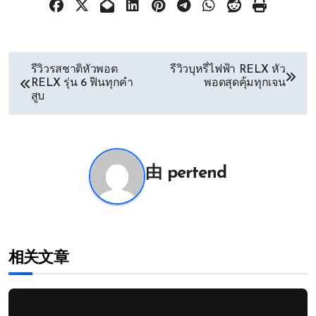
文
รีวิวรสชาติหัวพอต
รีวิวบุหรี่ไฟฟ้า RELX หัว
RELX รุ่น 6 ฟินทุกคำ
พอดสุดคุ้มทุกเจน
章
สูบ
导
航
由
pertend
相关文章