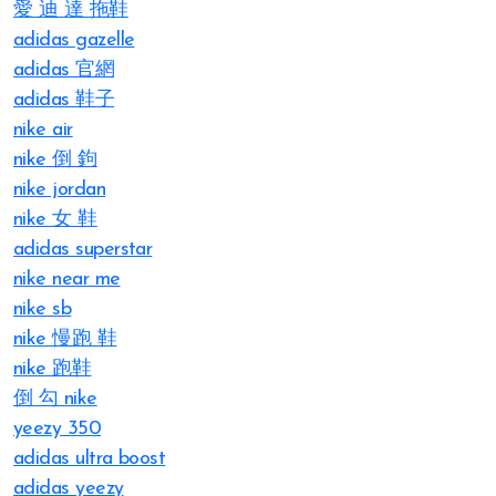
愛 迪 達 拖鞋
adidas gazelle
adidas 官網
adidas 鞋子
nike air
nike 倒 鉤
nike jordan
nike 女 鞋
adidas superstar
nike near me
nike sb
nike 慢跑 鞋
nike 跑鞋
倒 勾 nike
yeezy 350
adidas ultra boost
adidas yeezy