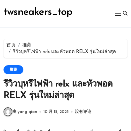
跳
转
twsneakers_top
到
内
容
首页
推薦
รีวิวบุหรี่ไฟฟ้า relx และหัวพอต RELX รุ่นใหม่ล่าสุด
推薦
รีวิวบุหรี่ไฟฟ้า relx และหัวพอต
RELX รุ่นใหม่ล่าสุด
由 yang qian
10 月 15, 2025
没有评论