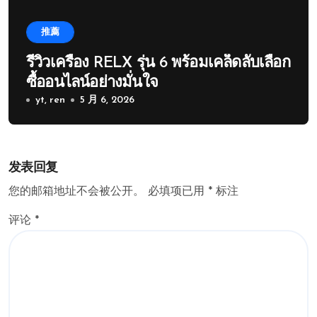
推薦
รีวิวเครื่อง RELX รุ่น 6 พร้อมเคล็ดลับเลือก
ซื้ออนไลน์อย่างมั่นใจ
yt, ren
5 月 6, 2026
发表回复
您的邮箱地址不会被公开。
必填项已用
*
标注
评论
*