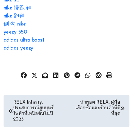
nike sb
nike 慢跑 鞋
nike 跑鞋
倒 勾 nike
yeezy 350
adidas ultra boost
adidas yeezy
文
RELX Infinity:
หัวพอต RELX: คู่มือ
ประสบการณ์สูบบุหรี่
เลือกซื้อและร้านค้าที่ดี
章
ไฟฟ้าที่เหนือชั้นในปี
ที่สุด
2025
导