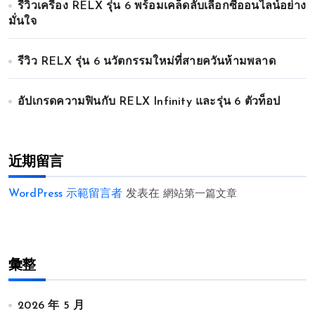
รีวิวเครื่อง RELX รุ่น 6 พร้อมเคล็ดลับเลือกซื้ออนไลน์อย่าง
มั่นใจ
รีวิว RELX รุ่น 6 นวัตกรรมใหม่ที่สายควันห้ามพลาด
อัปเกรดความฟินกับ RELX Infinity และรุ่น 6 ตัวท็อป
近期留言
WordPress 示範留言者
发表在
網站第一篇文章
彙整
2026 年 5 月