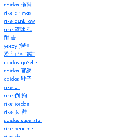
adidas 拖鞋
nike air max
nike dunk low
nike 籃球 鞋
耐 吉
yeezy 拖鞋
愛 迪 達 拖鞋
adidas gazelle
adidas 官網
adidas 鞋子
nike air
nike 倒 鉤
nike jordan
nike 女 鞋
adidas superstar
nike near me