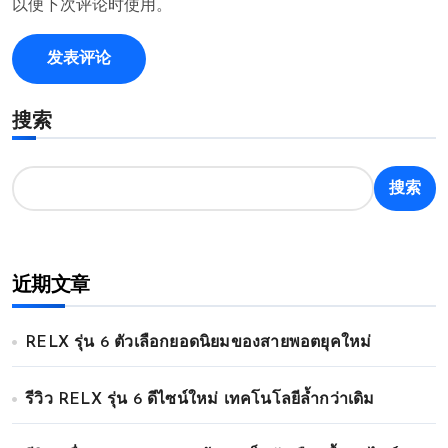
以便下次评论时使用。
搜索
搜索
近期文章
RELX รุ่น 6 ตัวเลือกยอดนิยมของสายพอตยุคใหม่
รีวิว RELX รุ่น 6 ดีไซน์ใหม่ เทคโนโลยีล้ำกว่าเดิม