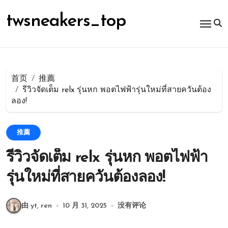
跳
转
twsneakers_top
到
内
容
首页
推薦
รีวิวจัดเต็ม relx รุ่นหก พอตไฟฟ้ารุ่นใหม่ที่สายควันต้อง
ลอง!
推薦
รีวิวจัดเต็ม relx รุ่นหก พอตไฟฟ้า
รุ่นใหม่ที่สายควันต้องลอง!
由 yt, ren
10 月 31, 2025
没有评论