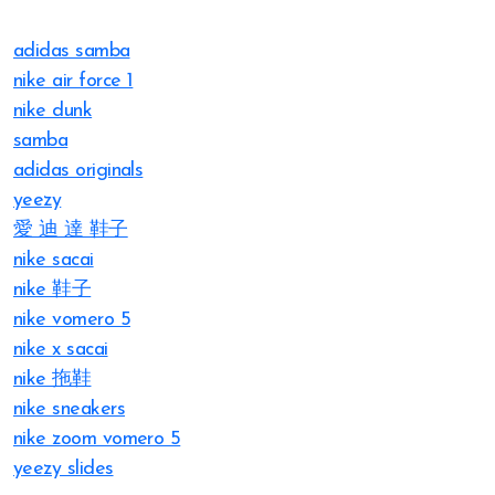
adidas samba
nike air force 1
nike dunk
samba
adidas originals
yeezy
愛 迪 達 鞋子
nike sacai
nike 鞋子
nike vomero 5
nike x sacai
nike 拖鞋
nike sneakers
nike zoom vomero 5
yeezy slides