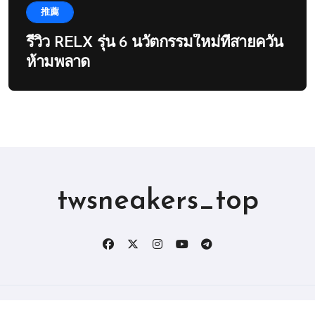
推薦
รีวิว RELX รุ่น 6 นวัตกรรมใหม่ที่สายควัน
ห้ามพลาด
twsneakers_top
版权所有2019。 保留所有权利。
|
BlogData
，由