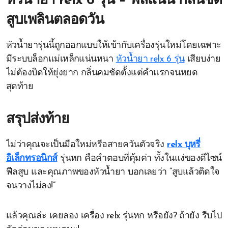
หัวน้ำยา relx 6 รุ่น – ฟีลแน่น กลิ่นชัด
สูบเพลินตลอดวัน
หัวน้ำยารุ่นนี้ถูกออกแบบให้เข้ากับเครื่องรุ่นใหม่โดยเฉพาะ
มีระบบล็อกแม่เหล็กแน่นหนา
หัวน้ำยา relx 6 รุ่น
เสียบง่าย
ไม่ต้องบิดให้ยุ่งยาก กลิ่นคมชัดตั้งแต่คำแรกจนหยด
สุดท้าย
สรุปส่งท้าย
ไม่ว่าคุณจะเป็นมือใหม่หรือสายควันตัวจริง
relx บุหรี่
อิเล็กทรอนิกส์
รุ่นหก คือคำตอบที่คุ้มค่า ทั้งในแง่ของดีไซน์
ฟีลสูบ และคุณภาพของหัวน้ำยา บอกเลยว่า “สูบแล้วติดใจ
จนวางไม่ลง!”
แล้วคุณล่ะ เคยลอง เครื่อง relx รุ่นหก หรือยัง? ถ้ายัง รีบไป