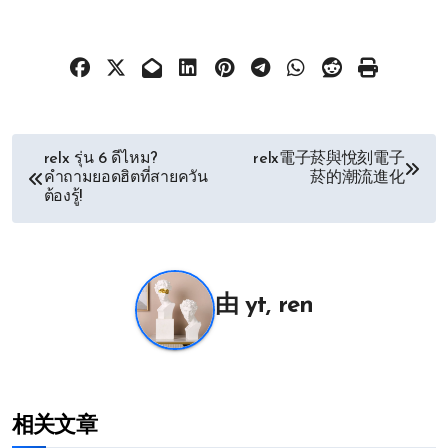
文
relx รุ่น 6 ดีไหม?
relx電子菸與悅刻電子
คำถามยอดฮิตที่สายควัน
菸的潮流進化
章
ต้องรู้!
导
航
由
yt, ren
相关文章