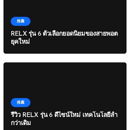
推薦
RELX รุ่น 6 ตัวเลือกยอดนิยมของสายพอต
ยุคใหม่
推薦
รีวิว RELX รุ่น 6 ดีไซน์ใหม่ เทคโนโลยีล้ำ
กว่าเดิม