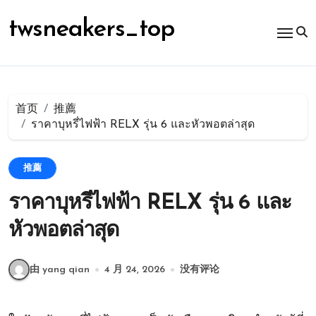
跳
转
twsneakers_top
到
内
容
首页
推薦
ราคาบุหรี่ไฟฟ้า RELX รุ่น 6 และหัวพอตล่าสุด
推薦
ราคาบุหรี่ไฟฟ้า RELX รุ่น 6 และ
หัวพอตล่าสุด
由 yang qian
4 月 24, 2026
没有评论