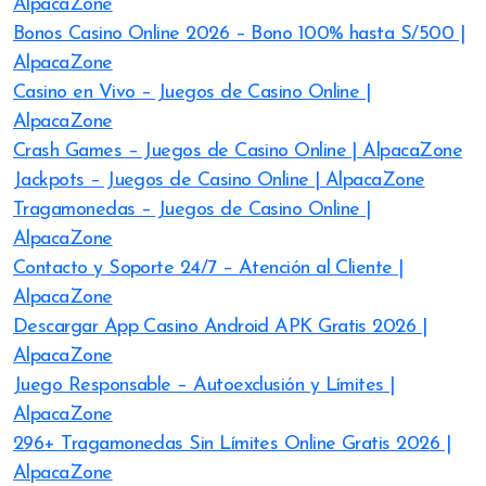
AlpacaZone
Bonos Casino Online 2026 – Bono 100% hasta S/500 |
AlpacaZone
Casino en Vivo – Juegos de Casino Online |
AlpacaZone
Crash Games – Juegos de Casino Online | AlpacaZone
Jackpots – Juegos de Casino Online | AlpacaZone
Tragamonedas – Juegos de Casino Online |
AlpacaZone
Contacto y Soporte 24/7 – Atención al Cliente |
AlpacaZone
Descargar App Casino Android APK Gratis 2026 |
AlpacaZone
Juego Responsable – Autoexclusión y Límites |
AlpacaZone
296+ Tragamonedas Sin Límites Online Gratis 2026 |
AlpacaZone