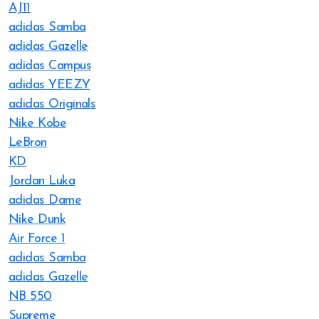
AJ11
adidas Samba
adidas Gazelle
adidas Campus
adidas YEEZY
adidas Originals
Nike Kobe
LeBron
KD
Jordan Luka
adidas Dame
Nike Dunk
Air Force 1
adidas Samba
adidas Gazelle
NB 550
Supreme