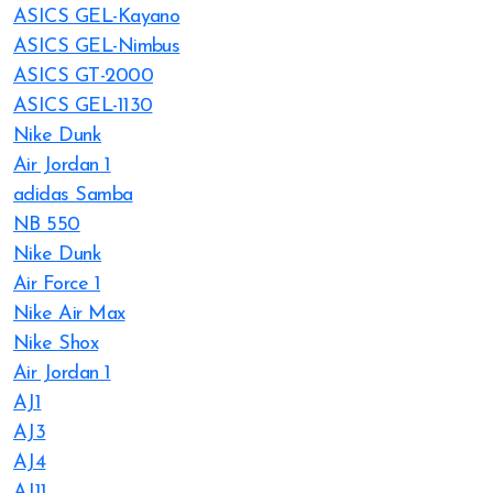
ASICS GEL-Kayano
ASICS GEL-Nimbus
ASICS GT-2000
ASICS GEL-1130
Nike Dunk
Air Jordan 1
adidas Samba
NB 550
Nike Dunk
Air Force 1
Nike Air Max
Nike Shox
Air Jordan 1
AJ1
AJ3
AJ4
AJ11