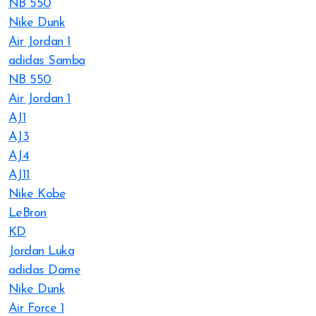
NB 550
Nike Dunk
Air Jordan 1
adidas Samba
NB 550
Air Jordan 1
AJ1
AJ3
AJ4
AJ11
Nike Kobe
LeBron
KD
Jordan Luka
adidas Dame
Nike Dunk
Air Force 1