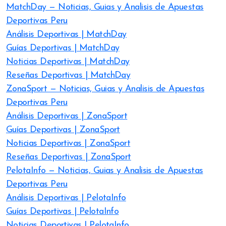
MatchDay — Noticias, Guias y Analisis de Apuestas
Deportivas Peru
Análisis Deportivas | MatchDay
Guías Deportivas | MatchDay
Noticias Deportivas | MatchDay
Reseñas Deportivas | MatchDay
ZonaSport — Noticias, Guias y Analisis de Apuestas
Deportivas Peru
Análisis Deportivas | ZonaSport
Guías Deportivas | ZonaSport
Noticias Deportivas | ZonaSport
Reseñas Deportivas | ZonaSport
PelotaInfo — Noticias, Guias y Analisis de Apuestas
Deportivas Peru
Análisis Deportivas | PelotaInfo
Guías Deportivas | PelotaInfo
Noticias Deportivas | PelotaInfo