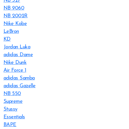
NB 327
NB 9060
NB 2002R
Nike Kobe
LeBron
KD
Jordan Luka
adidas Dame
Nike Dunk
Air Force 1
adidas Samba
adidas Gazelle
NB 550
Supreme
Stussy
Essentials
BAPE