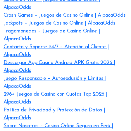
AlpacaOdds
Crash Games – Juegos de Casino Online | AlpacaOdds
Jackpots – Juegos de Casino Online | AlpacaOdds
Tragamonedas – Juegos de Casino Online |
AlpacaOdds
Contacto y Soporte 24/7 – Atención al Cliente |
AlpacaOdds
Descargar App Casino Android APK Gratis 2026 |
AlpacaOdds
Juego Responsable – Autoexclusión y Límites |
AlpacaOdds
296+ Juegos de Casino con Cuotas Top 2026 |
AlpacaOdds
Política de Privacidad y Protección de Datos |
AlpacaOdds
Sobre Nosotros – Casino Online Seguro en Perú |