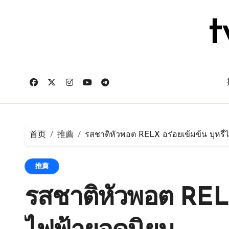
跳
转
t
到
内
容
首页
推薦
รสชาติหัวพอต RELX อร่อยเข้มข้น บุหรี่
推薦
รสชาติหัวพอต RELX 