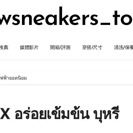
wsneakers_t
推薦
媒體影片
開箱/評測
穿搭/尺寸
清洗/保
ไฟฟ้ายอดนิยม
อร่อยเข้มข้น บุหรี่