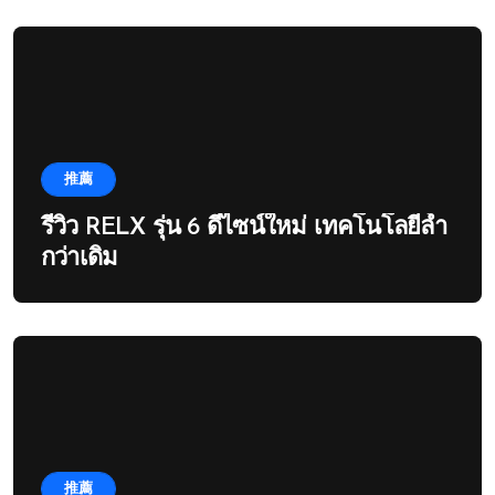
推薦
รีวิว RELX รุ่น 6 ดีไซน์ใหม่ เทคโนโลยีล้ำ
กว่าเดิม
推薦