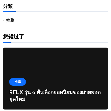
分類
推薦
您错过了
推薦
RELX รุ่น 6 ตัวเลือกยอดนิยมของสายพอต
ยุคใหม่