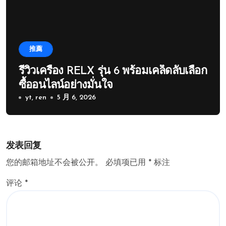
推薦
รีวิวเครื่อง RELX รุ่น 6 พร้อมเคล็ดลับเลือก
ซื้ออนไลน์อย่างมั่นใจ
yt, ren
5 月 6, 2026
发表回复
您的邮箱地址不会被公开。
必填项已用
*
标注
评论
*