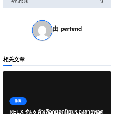
章
ควันต้องมี
นี้
导
航
由
pertend
相关文章
推薦
RELX รุ่น 6 ตัวเลือกยอดนิยมของสายพอต