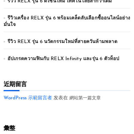
รีวิว RELX รุ่น 6 ดีไซน์ใหม่ เทคโนโลยีล้ำกว่าเดิม
รีวิวเครื่อง RELX รุ่น 6 พร้อมเคล็ดลับเลือกซื้ออนไลน์อย่าง
มั่นใจ
รีวิว RELX รุ่น 6 นวัตกรรมใหม่ที่สายควันห้ามพลาด
อัปเกรดความฟินกับ RELX Infinity และรุ่น 6 ตัวท็อป
近期留言
WordPress 示範留言者
发表在
網站第一篇文章
彙整