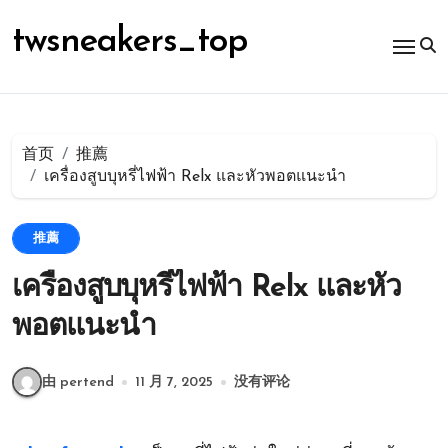
跳
转
twsneakers_top
到
内
容
首页
推薦
เครื่องสูบบุหรี่ไฟฟ้า Relx และหัวพอตแนะนำ
推薦
เครื่องสูบบุหรี่ไฟฟ้า Relx และหัว
พอตแนะนำ
由 pertend
11 月 7, 2025
没有评论