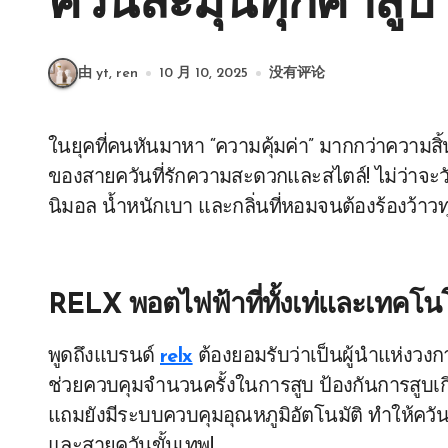
ควันละมุนทุกคำสูบ
由 yt, ren
10 月 10, 2025
没有评论
ในยุคที่คนหันมาหา “ความคุ้มค่า” มากกว่าความสิ
ของสายควันที่รักความสะดวกและสไตล์! ไม่ว่าจะวั
นิมอล น้ำหนักเบา และกลิ่นที่หอมจนต้องร้องว้าวท
RELX พอตไฟฟ้าที่ทั้งเท่และเทคโน
พูดถึงแบรนด์
relx
ต้องยอมรับว่าเป็นผู้นำแห่งวง
ช่วยควบคุมจำนวนครั้งในการสูบ ป้องกันการสูบเก
แถมยังมีระบบควบคุมอุณหภูมิอัตโนมัติ ทำให้ควันอ
และสายควันขั้นเทพ!