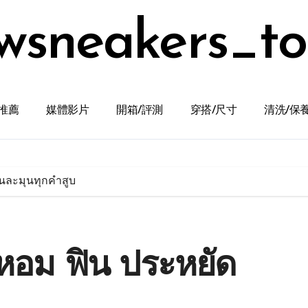
wsneakers_t
推薦
媒體影片
開箱/評測
穿搭/尺寸
清洗/保
ันละมุนทุกคำสูบ
หอม ฟิน ประหยัด