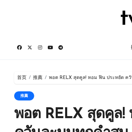
跳
转
t
到
内
容
首页
推薦
พอต RELX สุดคูล! หอม ฟิน ประหยัด คว
推薦
พอต RELX สุดคูล! 