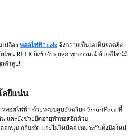
้นเปลือง
พอตไฟฟ้า relx
จึงกลายเป็นไอเท็มยอดฮิต
ยไหน RELX ก็เข้ากับทุกลุค ทุกอารมณ์ ด้วยดีไซน์มิ
ุกคำสูบ!
โลยีแน่น
การพอตไฟฟ้า ด้วยระบบสูบอัจฉริยะ SmartPace ที่
ิน และยังช่วยยืดอายุหัวพอตอีกด้วย
อกนุ่ม กลิ่นชัด และไม่ไหม้คอ เหมาะกับทั้งมือใหม่