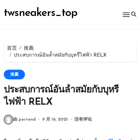
跳
转
twsneakers_top
到
内
容
首页
推薦
ประสบการณ์อันล้ำสมัยกับบุหรี่ไฟฟ้า RELX
推薦
ประสบการณ์อันล้ำสมัยกับบุหรี่
ไฟฟ้า RELX
由 pertend
9 月 16, 2025
没有评论