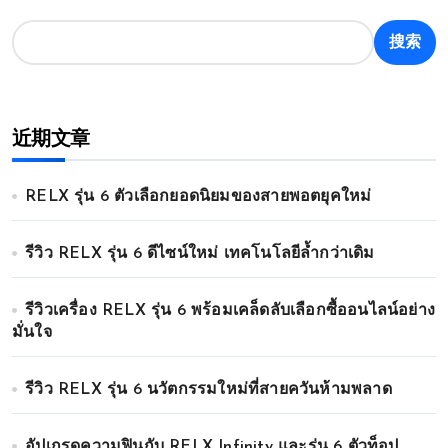
搜索
近期文章
RELX รุ่น 6 ตัวเลือกยอดนิยมของสายพอตยุคใหม่
รีวิว RELX รุ่น 6 ดีไซน์ใหม่ เทคโนโลยีล้ำกว่าเดิม
รีวิวเครื่อง RELX รุ่น 6 พร้อมเคล็ดลับเลือกซื้ออนไลน์อย่าง
มั่นใจ
รีวิว RELX รุ่น 6 นวัตกรรมใหม่ที่สายควันห้ามพลาด
อัปเกรดความฟินกับ RELX Infinity และรุ่น 6 ตัวท็อป