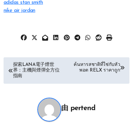
adidas stan smith
nike air jordan
文
探索LANA電子煙世
ค้นหารสชาติที่ใช่กับหัว
界：主機與煙彈全方位
พอต RELX ราคาถูก
章
指南
导
航
由
pertend