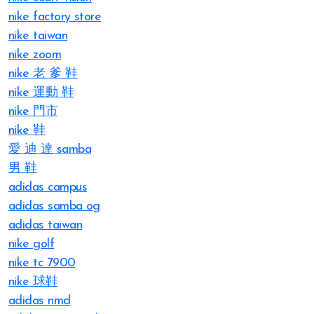
nike factory store
nike taiwan
nike zoom
nike 老 爹 鞋
nike 運動 鞋
nike 門市
nike 鞋
愛 迪 達 samba
男 鞋
adidas campus
adidas samba og
adidas taiwan
nike golf
nike tc 7900
nike 球鞋
adidas nmd