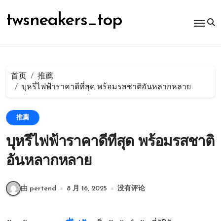
跳
转
twsneakers_top
到
内
容
首页
推薦
บุหรี่ไฟฟ้าราคาดีที่สุด พร้อมรสชาติอันหลากหลาย
推薦
บุหรี่ไฟฟ้าราคาดีที่สุด พร้อมรสชาติ
อันหลากหลาย
由 pertend
8 月 16, 2025
没有评论