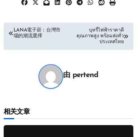
文
LANA電子菸：台灣市
บุหรี่ไฟฟ้าราคาดี
場的潮流選擇
คุณภาพสูง พร้อมส่งทั่ว
章
ประเทศไทย
导
航
由
pertend
相关文章