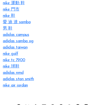
nike 運動 鞋
nike 門市
nike 鞋
愛 迪 達 samba
男 鞋
adidas campus
adidas samba og
adidas taiwan
nike golf
nike tc 7900
nike 球鞋
adidas nmd
adidas stan smith
nike air jordan