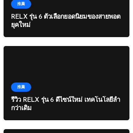
推薦
RELX รุ่น 6 ตัวเลือกยอดนิยมของสายพอต
ยุคใหม่
推薦
รีวิว RELX รุ่น 6 ดีไซน์ใหม่ เทคโนโลยีล้ำ
กว่าเดิม