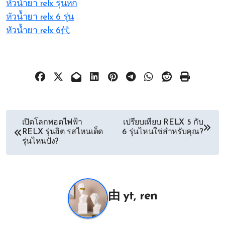
หัวน้ำยา relx รุ่นหก
หัวน้ำยา relx 6 รุ่น
หัวน้ำยา relx 6代
文
เปิดโลกพอตไฟฟ้า
เปรียบเทียบ RELX 5 กับ
RELX รุ่นฮิต รสไหนเด็ด
6 รุ่นไหนใช่สำหรับคุณ?
章
รุ่นไหนปัง?
导
航
由
yt, ren