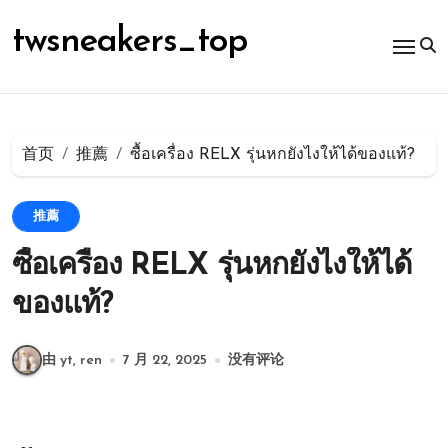
跳
转
twsneakers_top
到
内
容
首页
推薦
ซื้อเครื่อง RELX รุ่นหกยังไงให้ได้ของแท้?
推薦
ซื้อเครื่อง RELX รุ่นหกยังไงให้ได้
ของแท้?
由 yt, ren
7 月 22, 2025
没有评论