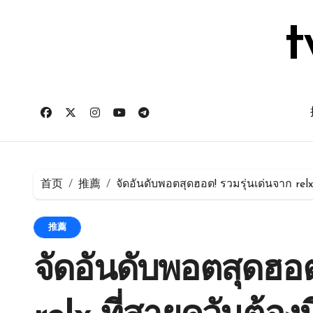
跳
转
t
到
内
容
首页
推薦
จัดอันดับพอตสุดฮอต! รวมรุ่นเด่นจาก relx 
推薦
จัดอันดับพอตสุดฮอต