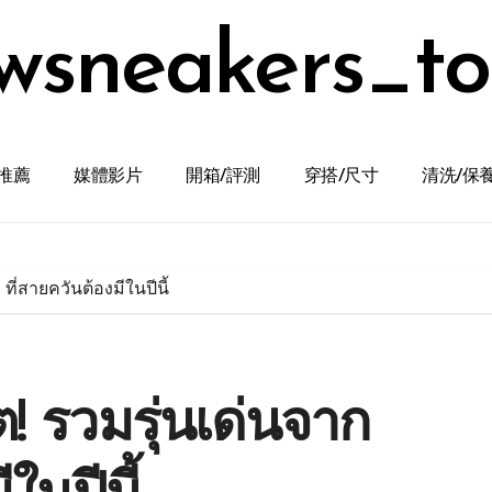
wsneakers_t
推薦
媒體影片
開箱/評測
穿搭/尺寸
清洗/保
ที่สายควันต้องมีในปีนี้
! รวมรุ่นเด่นจาก