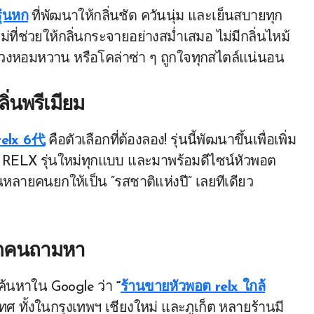
ุ่นหก
ที่พัฒนาให้กลิ่นชัด ควันนุ่ม และเย็นสบายทุก
ม่ที่ช่วยให้กลิ่นกระจายอย่างสม่ำเสมอ ไม่มีกลิ่นไหม้
ะม่วงหอมหวาน หรือโคล่าซ่า ๆ ถูกใจทุกสไตล์แน่นอน
่นพรีเมียม
 relx 6代
คือตัวเลือกที่ต้องลอง! รุ่นนี้พัฒนาขึ้นเพื่อเพิ่ม
รื่อง RELX รุ่นใหม่ทุกแบบ และมาพร้อมดีไซน์หัวพอต
นหลายคนยกให้เป็น “รสชาติแห่งปี” เลยทีเดียว
ทุกคนถามหา
ยงค้นหาใน Google ว่า
“
ร้านขายหัวพอต relx ใกล้
 ทั้งในกรุงเทพฯ เชียงใหม่ และภูเก็ต หลายร้านมี