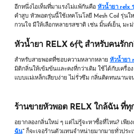
อีกหนึ่งไอเท็มที่มาแรงไม่แพ้กันคือ
หัวน้ำยา relx ร
คำสูบ หัวพอตรุ่นนี้ใช้เทคโนโลยี Mesh Coil รุ่นให
กวนใจ มีให้เลือกหลายรสชาติ เช่น มิ้นต์เย็น, ม
หัวน้ำยา RELX 6代 สำหรับคนรักกลิ
สำหรับสายพอตที่ชอบความหลากหลาย
หัวน้ำยา
มิติกลิ่นให้เข้มข้นและคงที่กว่าเดิม ใช้ได้กับเค
แบบแม่เหล็กเสียบง่าย ไม่รั่วซึม กลิ่นติดทนนานจ
ร้านขายหัวพอต RELX ใกล้ฉัน ที่
อยากลองกลิ่นใหม่ ๆ แต่ไม่รู้จะหาซื้อที่ไหน? เพี
ฉัน
”
ก็จะเจอร้านตัวแทนจำหน่ายมากมายทั่วประเทศ