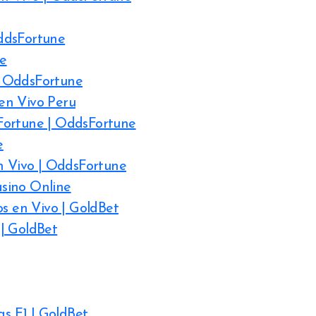
ddsFortune
ne
| OddsFortune
en Vivo Peru
Fortune | OddsFortune
e
en Vivo | OddsFortune
sino Online
os en Vivo | GoldBet
| GoldBet
as F1 | GoldBet