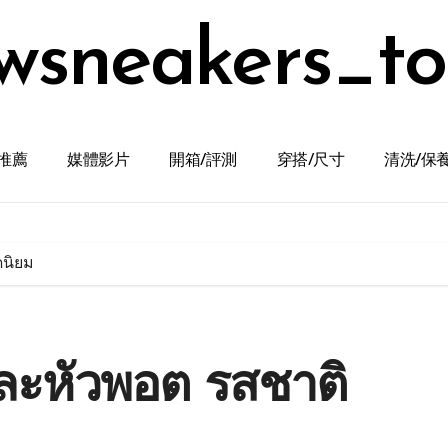
wsneakers_t
推薦
媒體影片
開箱/評測
穿搭/尺寸
清洗/保
ดนิยม
 และหัวพอต รสชาติ