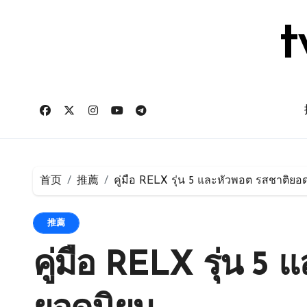
跳
转
t
到
内
容
首页
推薦
คู่มือ RELX รุ่น 5 และหัวพอต รสชาติยอ
推薦
คู่มือ RELX รุ่น 5