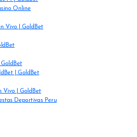
sino Online
n Vivo | GoldBet
oldBet
 GoldBet
ldBet | GoldBet
n Vivo | GoldBet
uestas Deportivas Peru