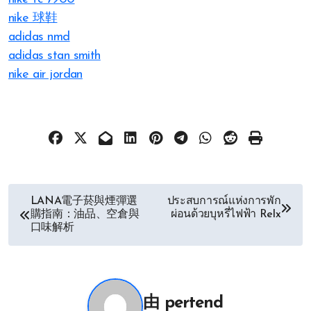
nike 球鞋
adidas nmd
adidas stan smith
nike air jordan
文
LANA電子菸與煙彈選
ประสบการณ์แห่งการพัก
購指南：油品、空倉與
ผ่อนด้วยบุหรี่ไฟฟ้า Relx
章
口味解析
导
航
由
pertend