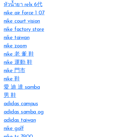
หัวน้ำยา relx 6代
nike air force 1 07
nike court vision
nike factory store
nike taiwan
nike zoom
nike 老 爹 鞋
nike 運動 鞋
nike 門市
nike 鞋
愛 迪 達 samba
男 鞋
adidas campus
adidas samba og
adidas taiwan
nike golf
nike tc 7900