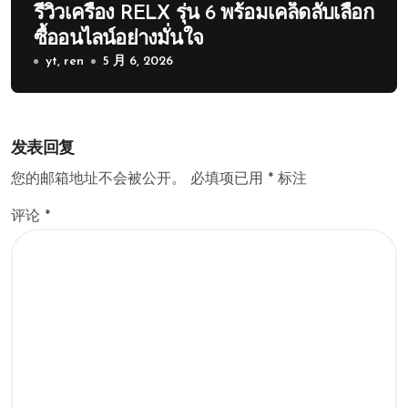
รีวิวเครื่อง RELX รุ่น 6 พร้อมเคล็ดลับเลือก
ซื้ออนไลน์อย่างมั่นใจ
yt, ren
5 月 6, 2026
发表回复
您的邮箱地址不会被公开。
必填项已用
*
标注
评论
*