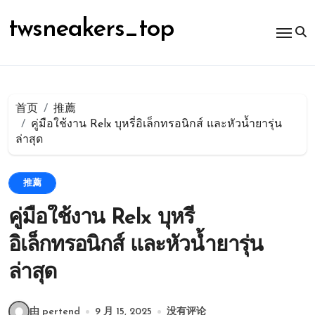
跳
转
twsneakers_top
到
内
容
首页
推薦
คู่มือใช้งาน Relx บุหรี่อิเล็กทรอนิกส์ และหัวน้ำยารุ่น
ล่าสุด
推薦
คู่มือใช้งาน Relx บุหรี่
อิเล็กทรอนิกส์ และหัวน้ำยารุ่น
ล่าสุด
由 pertend
9 月 15, 2025
没有评论