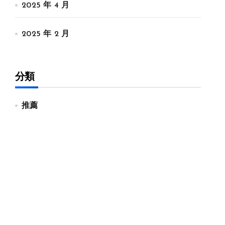
2025 年 4 月
2025 年 2 月
分類
推薦