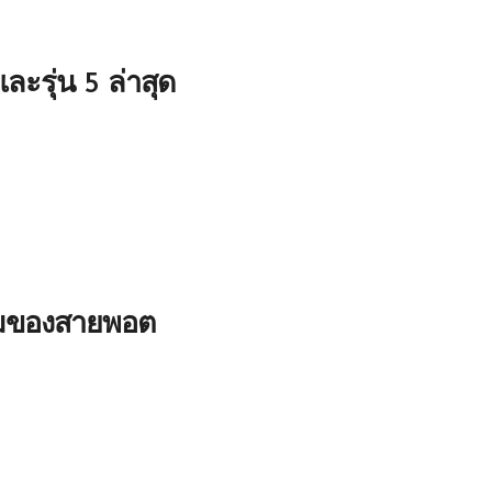
ะรุ่น 5 ล่าสุด
ิยมของสายพอต