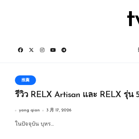
跳
转
t
到
内
容
推薦
รีวิว RELX Artisan และ RELX รุ่น 5 
yang qian
3 月 17, 2026
ในปัจจุบัน บุหร...