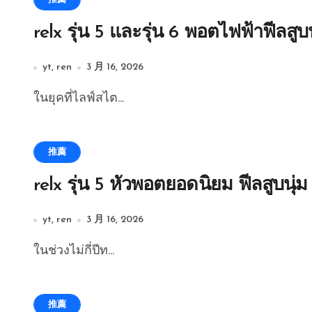
relx รุ่น 5 และรุ่น 6 พอตไฟฟ้าฟีลสูบน
yt, ren
3 月 16, 2026
ในยุคที่ไลฟ์สไต...
推薦
relx รุ่น 5 หัวพอตยอดนิยม ฟีลสูบนุ่ม
yt, ren
3 月 16, 2026
ในช่วงไม่กี่ปีท...
推薦