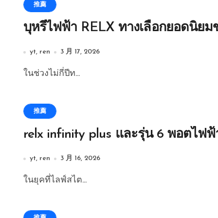
推薦
บุหรี่ไฟฟ้า RELX ทางเลือกยอดนิยม
yt, ren
3 月 17, 2026
ในช่วงไม่กี่ปีท...
推薦
relx infinity plus และรุ่น 6 พอตไฟฟ้
yt, ren
3 月 16, 2026
ในยุคที่ไลฟ์สไต...
推薦