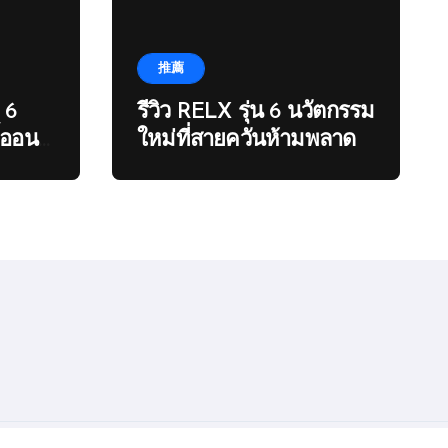
推薦
 6
รีวิว RELX รุ่น 6 นวัตกรรม
ื้ออน
ใหม่ที่สายควันห้ามพลาด