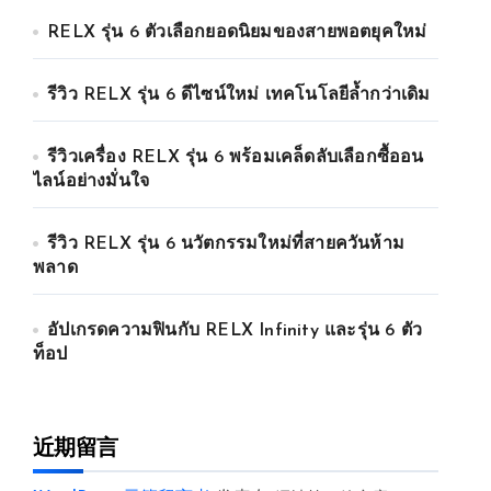
RELX รุ่น 6 ตัวเลือกยอดนิยมของสายพอตยุคใหม่
รีวิว RELX รุ่น 6 ดีไซน์ใหม่ เทคโนโลยีล้ำกว่าเดิม
รีวิวเครื่อง RELX รุ่น 6 พร้อมเคล็ดลับเลือกซื้ออน
ไลน์อย่างมั่นใจ
รีวิว RELX รุ่น 6 นวัตกรรมใหม่ที่สายควันห้าม
พลาด
อัปเกรดความฟินกับ RELX Infinity และรุ่น 6 ตัว
ท็อป
近期留言