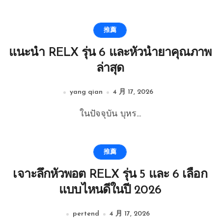
推薦
แนะนำ RELX รุ่น 6 และหัวน้ำยาคุณภาพ
ล่าสุด
yang qian
4 月 17, 2026
ในปัจจุบัน บุหร...
推薦
เจาะลึกหัวพอต RELX รุ่น 5 และ 6 เลือก
แบบไหนดีในปี 2026
pertend
4 月 17, 2026