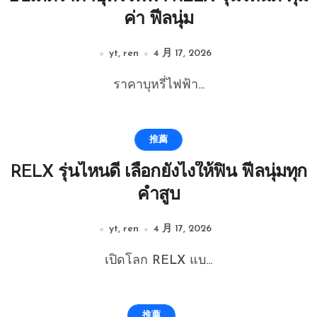
ค่า ฟีลนุ่ม
yt, ren
4 月 17, 2026
ราคาบุหรี่ไฟฟ้า...
推薦
RELX รุ่นไหนดี เลือกยังไงให้ฟิน ฟีลนุ่มทุก
คำสูบ
yt, ren
4 月 17, 2026
เปิดโลก RELX แบ...
推薦