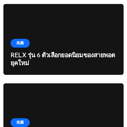
推薦
RELX รุ่น 6 ตัวเลือกยอดนิยมของสายพอต
ยุคใหม่
推薦