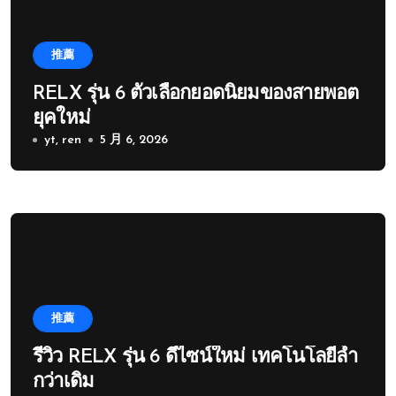
推薦
RELX รุ่น 6 ตัวเลือกยอดนิยมของสายพอต
ยุคใหม่
yt, ren
5 月 6, 2026
推薦
รีวิว RELX รุ่น 6 ดีไซน์ใหม่ เทคโนโลยีล้ำ
กว่าเดิม