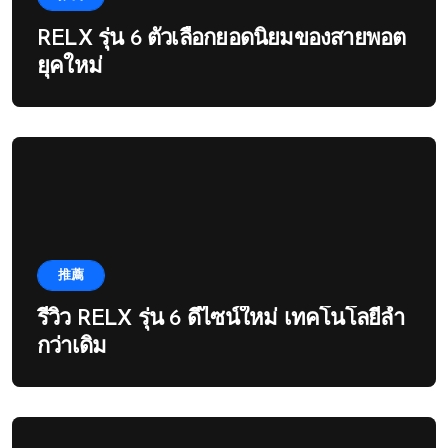
RELX รุ่น 6 ตัวเลือกยอดนิยมของสายพอต
ยุคใหม่
推薦
รีวิว RELX รุ่น 6 ดีไซน์ใหม่ เทคโนโลยีล้ำ
กว่าเดิม