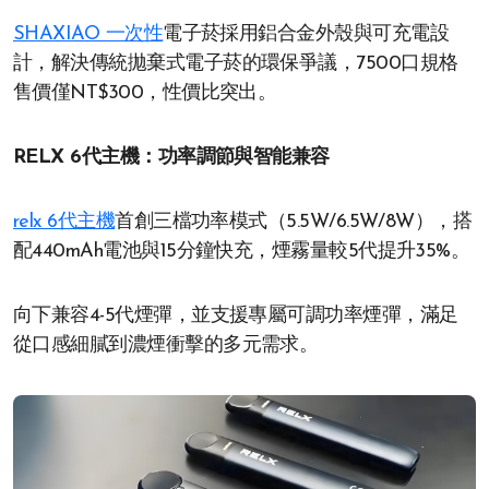
SHAXIAO 一次性
電子菸採用鋁合金外殼與可充電設
計，解決傳統拋棄式電子菸的環保爭議，7500口規格
售價僅NT$300，性價比突出。
RELX 6代主機：功率調節與智能兼容
relx 6代主機
首創三檔功率模式（5.5W/6.5W/8W），搭
配440mAh電池與15分鐘快充，煙霧量較5代提升35%。
向下兼容4-5代煙彈，並支援專屬可調功率煙彈，滿足
從口感細膩到濃煙衝擊的多元需求。