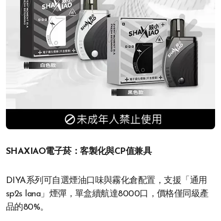
SHAXIAO電子菸：客製化與CP值兼具
DIYA系列可自選煙油口味與霧化倉配置，支援「通用
sp2s lana」煙彈，單盒續航達8000口，價格僅同級產
品的80%。