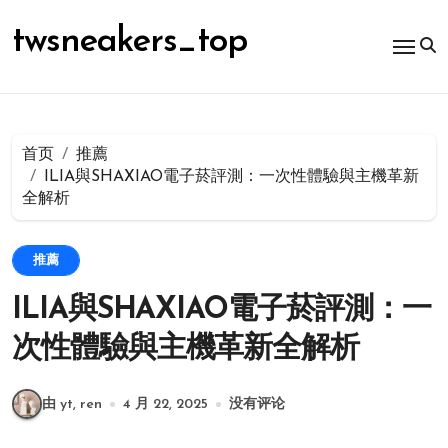
跳
转
twsneakers_top
到
内
容
首页
推薦
ILIA與SHAXIAO電子菸評測：一次性體驗與主機革新
全解析
推薦
ILIA與SHAXIAO電子菸評測：一
次性體驗與主機革新全解析
由 yt, ren
4 月 22, 2025
没有评论