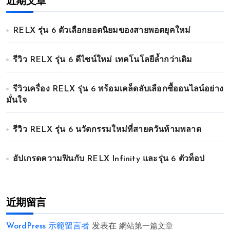
近期文章
RELX รุ่น 6 ตัวเลือกยอดนิยมของสายพอตยุคใหม่
รีวิว RELX รุ่น 6 ดีไซน์ใหม่ เทคโนโลยีล้ำกว่าเดิม
รีวิวเครื่อง RELX รุ่น 6 พร้อมเคล็ดลับเลือกซื้ออนไลน์อย่าง
มั่นใจ
รีวิว RELX รุ่น 6 นวัตกรรมใหม่ที่สายควันห้ามพลาด
อัปเกรดความฟินกับ RELX Infinity และรุ่น 6 ตัวท็อป
近期留言
WordPress 示範留言者
发表在
網站第一篇文章