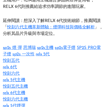
主機用戶：ILIA通用主機適合多品牌煙彈使用者，
RELX 6代則推薦給追求功率調節的進階玩家。
延伸閱讀：想深入了解RELX 6代技術細節，推薦閱讀
「
悅刻六代主機革新體驗：煙彈科技與價格全解析
」，
分析其晶片升級與市場定位。
sp2s 煙 彈​
思博瑞
sp2s主機
sp2s電子煙
SP2S PRO電
子煙
sp2s 一次性
relx 5代
悅刻五代
relx 6代
悅刻六代
relx 5代主機
悅刻五代主機
relx 6代主機
悅刻六代主機
relx 5代煙彈