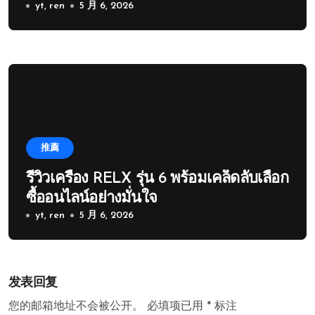
yt, ren
5 月 6, 2026
推薦
รีวิวเครื่อง RELX รุ่น 6 พร้อมเคล็ดลับเลือก
ซื้ออนไลน์อย่างมั่นใจ
yt, ren
5 月 6, 2026
发表回复
您的邮箱地址不会被公开。
必填项已用
*
标注