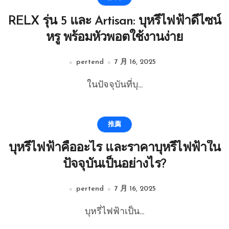
RELX รุ่น 5 และ Artisan: บุหรี่ไฟฟ้าดีไซน์
หรู พร้อมหัวพอตใช้งานง่าย
pertend
7 月 16, 2025
ในปัจจุบันที่บุ...
推薦
บุหรี่ไฟฟ้าคืออะไร และราคาบุหรี่ไฟฟ้าใน
ปัจจุบันเป็นอย่างไร?
pertend
7 月 16, 2025
บุหรี่ไฟฟ้าเป็น...