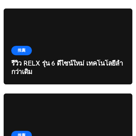
推薦
รีวิว RELX รุ่น 6 ดีไซน์ใหม่ เทคโนโลยีล้ำ
กว่าเดิม
推薦