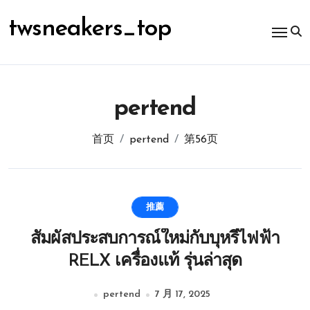
跳
转
twsneakers_top
到
内
容
pertend
首页
pertend
第56页
推薦
สัมผัสประสบการณ์ใหม่กับบุหรี่ไฟฟ้า
RELX เครื่องแท้ รุ่นล่าสุด
pertend
7 月 17, 2025