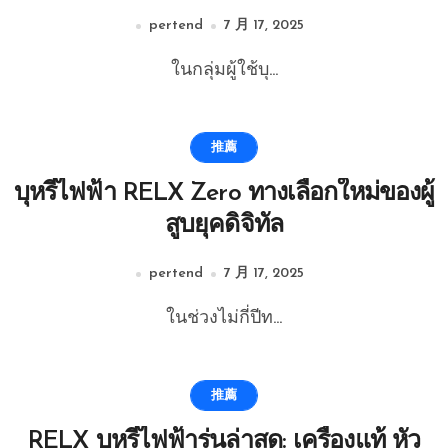
pertend
7 月 17, 2025
ในกลุ่มผู้ใช้บุ...
推薦
บุหรี่ไฟฟ้า RELX Zero ทางเลือกใหม่ของผู้
สูบยุคดิจิทัล
pertend
7 月 17, 2025
ในช่วงไม่กี่ปีท...
推薦
RELX บุหรี่ไฟฟ้ารุ่นล่าสุด: เครื่องแท้ หัว