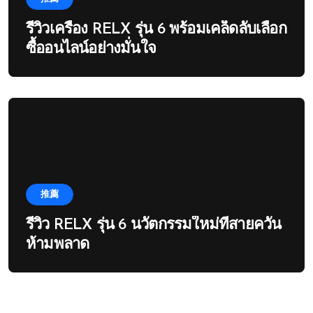
รีวิวเครื่อง RELX รุ่น 6 พร้อมเคล็ดลับเลือก
ซื้ออนไลน์อย่างมั่นใจ
推薦
รีวิว RELX รุ่น 6 นวัตกรรมใหม่ที่สายควัน
ห้ามพลาด