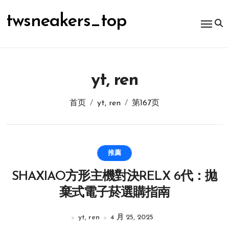
跳
转
twsneakers_top
到
内
容
yt, ren
首页
yt, ren
第167页
推薦
SHAXIAO方形主機對決RELX 6代：拋
棄式電子菸選購指南
yt, ren
4 月 25, 2025