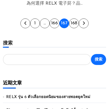
為何選擇 RELX 電子菸？品...
文
1
…
166
167
168
章
搜索
分
页
搜索
近期文章
RELX รุ่น 6 ตัวเลือกยอดนิยมของสายพอตยุคใหม่