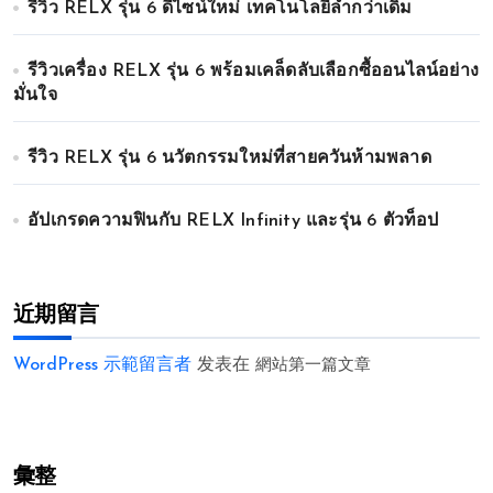
รีวิว RELX รุ่น 6 ดีไซน์ใหม่ เทคโนโลยีล้ำกว่าเดิม
รีวิวเครื่อง RELX รุ่น 6 พร้อมเคล็ดลับเลือกซื้ออนไลน์อย่าง
มั่นใจ
รีวิว RELX รุ่น 6 นวัตกรรมใหม่ที่สายควันห้ามพลาด
อัปเกรดความฟินกับ RELX Infinity และรุ่น 6 ตัวท็อป
近期留言
WordPress 示範留言者
发表在
網站第一篇文章
彙整