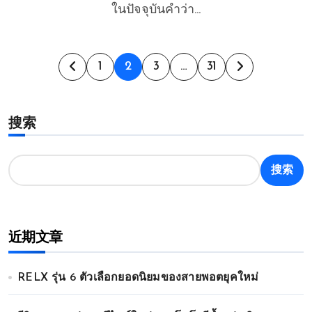
ในปัจจุบันคำว่า...
文
1
2
3
…
31
章
搜索
分
页
搜索
近期文章
RELX รุ่น 6 ตัวเลือกยอดนิยมของสายพอตยุคใหม่