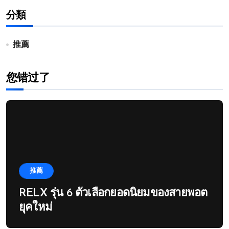
分類
推薦
您错过了
推薦
RELX รุ่น 6 ตัวเลือกยอดนิยมของสายพอต
ยุคใหม่