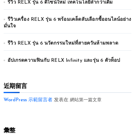
รีวิว RELX รุ่น 6 ดีไซน์ใหม่ เทคโนโลยีล้ำกว่าเดิม
รีวิวเครื่อง RELX รุ่น 6 พร้อมเคล็ดลับเลือกซื้ออนไลน์อย่าง
มั่นใจ
รีวิว RELX รุ่น 6 นวัตกรรมใหม่ที่สายควันห้ามพลาด
อัปเกรดความฟินกับ RELX Infinity และรุ่น 6 ตัวท็อป
近期留言
WordPress 示範留言者
发表在
網站第一篇文章
彙整