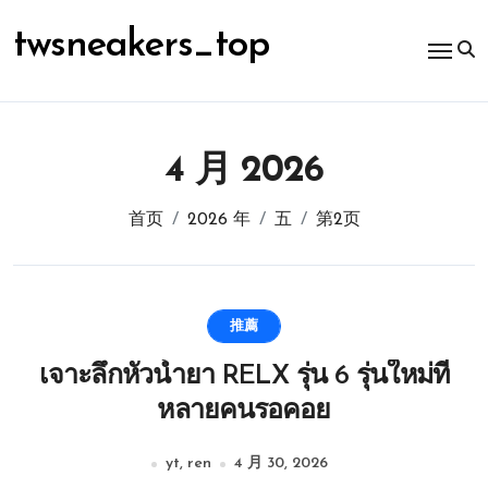
跳
转
twsneakers_top
到
内
容
4 月 2026
首页
2026 年
五
第2页
推薦
เจาะลึกหัวน้ำยา RELX รุ่น 6 รุ่นใหม่ที่
หลายคนรอคอย
yt, ren
4 月 30, 2026