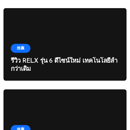
推薦
รีวิว RELX รุ่น 6 ดีไซน์ใหม่ เทคโนโลยีล้ำ
กว่าเดิม
推薦