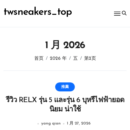
跳
转
twsneakers_top
到
内
容
1 月 2026
首页
2026 年
五
第2页
推薦
รีวิว RELX รุ่น 5 และรุ่น 6 บุหรี่ไฟฟ้ายอด
นิยม น่าใช้
yang qian
1 月 27, 2026