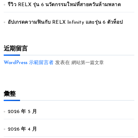
รีวิว RELX รุ่น 6 นวัตกรรมใหม่ที่สายควันห้ามพลาด
อัปเกรดความฟินกับ RELX Infinity และรุ่น 6 ตัวท็อป
近期留言
WordPress 示範留言者
发表在
網站第一篇文章
彙整
2026 年 5 月
2026 年 4 月