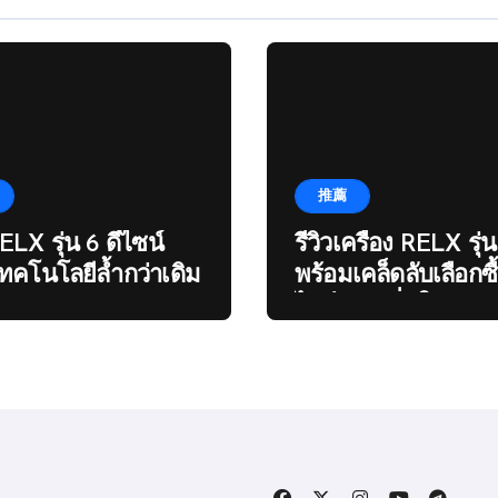
推薦
RELX รุ่น 6 ดีไซน์
รีวิวเครื่อง RELX รุ่น
เทคโนโลยีล้ำกว่าเดิม
พร้อมเคล็ดลับเลือกซ
ไลน์อย่างมั่นใจ