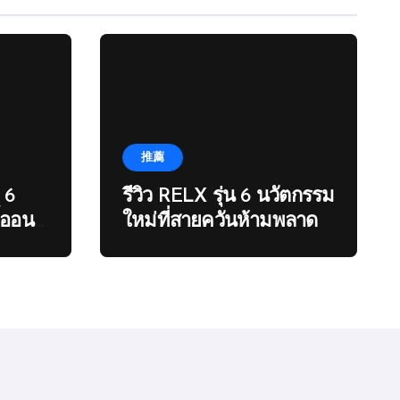
推薦
 6
รีวิว RELX รุ่น 6 นวัตกรรม
ื้ออน
ใหม่ที่สายควันห้ามพลาด