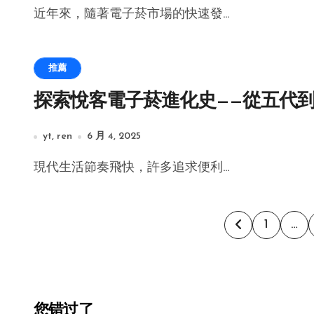
近年來，隨著電子菸市場的快速發...
推薦
探索悅客電子菸進化史——從五代
yt, ren
6 月 4, 2025
現代生活節奏飛快，許多追求便利...
文
1
…
章
分
您错过了