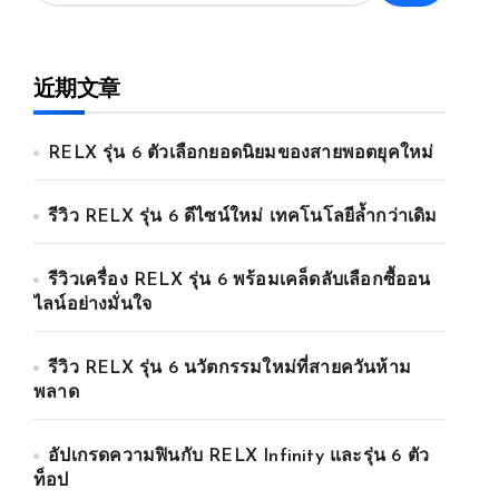
近期文章
RELX รุ่น 6 ตัวเลือกยอดนิยมของสายพอตยุคใหม่
รีวิว RELX รุ่น 6 ดีไซน์ใหม่ เทคโนโลยีล้ำกว่าเดิม
รีวิวเครื่อง RELX รุ่น 6 พร้อมเคล็ดลับเลือกซื้ออน
ไลน์อย่างมั่นใจ
รีวิว RELX รุ่น 6 นวัตกรรมใหม่ที่สายควันห้าม
พลาด
อัปเกรดความฟินกับ RELX Infinity และรุ่น 6 ตัว
ท็อป