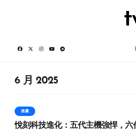
跳
转
t
到
内
容
6 月 2025
推薦
悅刻科技進化：五代主機強悍，六