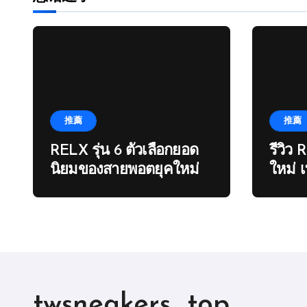
页
推薦
推薦
RELX รุ่น 6 ตัวเลือกยอด
รีวิว 
นิยมของสายพอตยุคใหม่
ใหม่ 
twsneakers_top