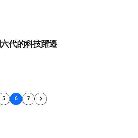
到六代的科技躍遷
5
6
7