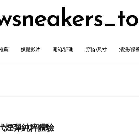
wsneakers_t
推薦
媒體影片
開箱/評測
穿搭/尺寸
清洗/保
代煙彈純粹體驗