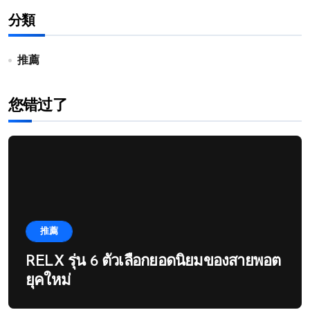
分類
推薦
您错过了
推薦
RELX รุ่น 6 ตัวเลือกยอดนิยมของสายพอต
ยุคใหม่