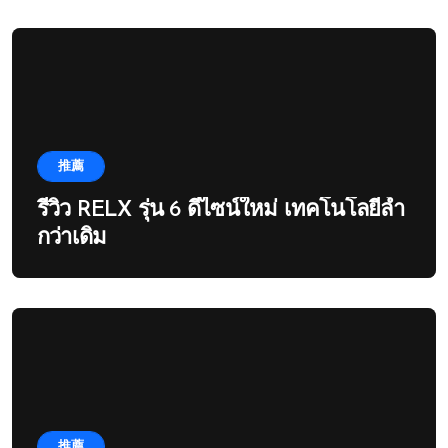
推薦
รีวิว RELX รุ่น 6 ดีไซน์ใหม่ เทคโนโลยีล้ำ
กว่าเดิม
推薦