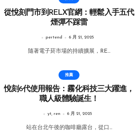
從悅刻門市到RELX官網：輕鬆入手五代
煙彈不踩雷
pertend
6 月 21, 2025
隨著電子菸市場的持續擴展，RE...
推薦
悅刻6代使用報告：霧化科技三大躍進，
職人級體驗誕生！
yt, ren
6 月 21, 2025
站在台北午後的咖啡廳露台，從口...