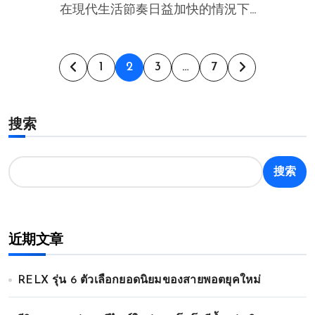
在現代生活節奏日益加快的情況下...
文
1
2
3
…
7
章
搜索
分
页
搜索
近期文章
RELX รุ่น 6 ตัวเลือกยอดนิยมของสายพอตยุคใหม่