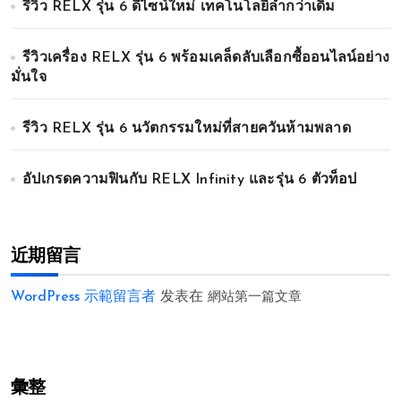
รีวิว RELX รุ่น 6 ดีไซน์ใหม่ เทคโนโลยีล้ำกว่าเดิม
รีวิวเครื่อง RELX รุ่น 6 พร้อมเคล็ดลับเลือกซื้ออนไลน์อย่าง
มั่นใจ
รีวิว RELX รุ่น 6 นวัตกรรมใหม่ที่สายควันห้ามพลาด
อัปเกรดความฟินกับ RELX Infinity และรุ่น 6 ตัวท็อป
近期留言
WordPress 示範留言者
发表在
網站第一篇文章
彙整