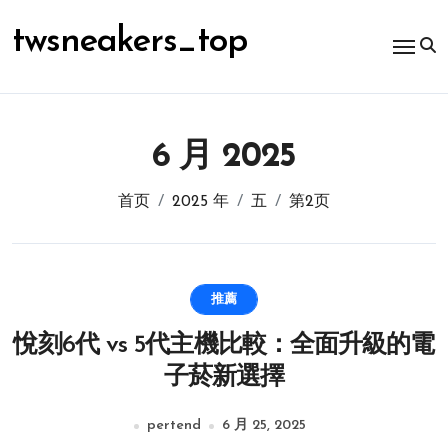
跳
转
twsneakers_top
到
内
容
6 月 2025
首页
2025 年
五
第2页
推薦
悅刻6代 vs 5代主機比較：全面升級的電
子菸新選擇
pertend
6 月 25, 2025