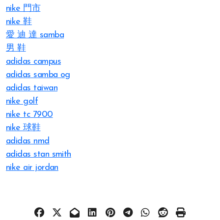
nike 門市
nike 鞋
愛 迪 達 samba
男 鞋
adidas campus
adidas samba og
adidas taiwan
nike golf
nike tc 7900
nike 球鞋
adidas nmd
adidas stan smith
nike air jordan