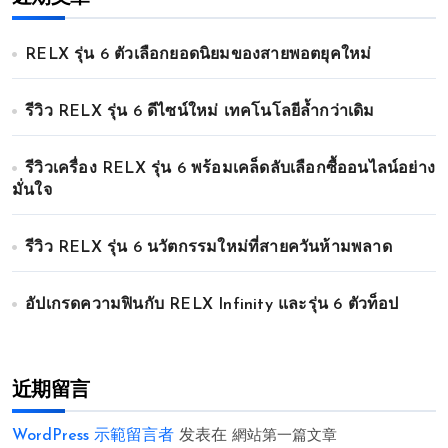
RELX รุ่น 6 ตัวเลือกยอดนิยมของสายพอตยุคใหม่
รีวิว RELX รุ่น 6 ดีไซน์ใหม่ เทคโนโลยีล้ำกว่าเดิม
รีวิวเครื่อง RELX รุ่น 6 พร้อมเคล็ดลับเลือกซื้ออนไลน์อย่าง
มั่นใจ
รีวิว RELX รุ่น 6 นวัตกรรมใหม่ที่สายควันห้ามพลาด
อัปเกรดความฟินกับ RELX Infinity และรุ่น 6 ตัวท็อป
近期留言
WordPress 示範留言者
发表在
網站第一篇文章