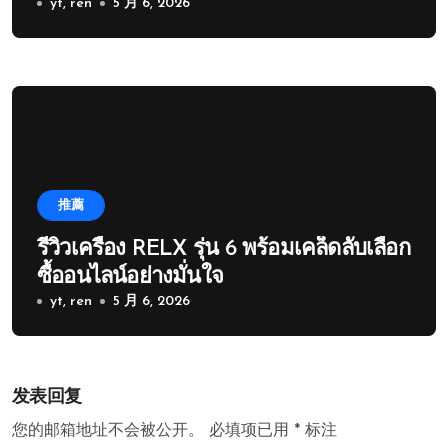
yt, ren
5 月 6, 2026
推薦
รีวิวเครื่อง RELX รุ่น 6 พร้อมเคล็ดลับเลือก
ซื้ออนไลน์อย่างมั่นใจ
yt, ren
5 月 6, 2026
发表回复
您的邮箱地址不会被公开。
必填项已用
*
标注